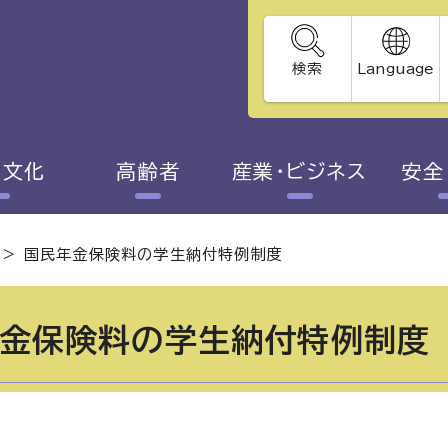
検索
Language
・文化
高齢者
産業・ビジネス
安全
>
国民年金保険料の学生納付特例制度
金保険料の学生納付特例制度