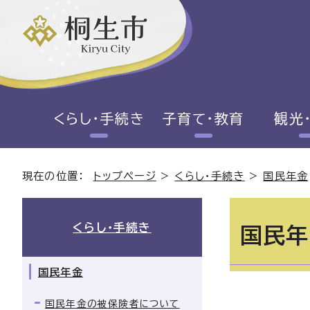
くらし・手続き
子育て・教育
観光
現在の位置：
トップページ
>
くらし・手続き
>
国民年金
くらし・手続き
国民年
国民年金
国民年金の被保険者について