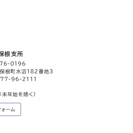
保根支所
76-0196
保根町水沼182番地3
77-96-2111
年末年始を除く）
フォーム