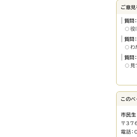
ご意見
質問
役
質問
わ
質問
見
このペ
市民生
〒37
電話：0