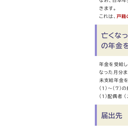
なお、日本年
きます。
これは、
戸籍
亡くな
の年金
年金を受給し
なった月分ま
未支給年金を
（1）〜（7）
（1）配偶者 
届出先