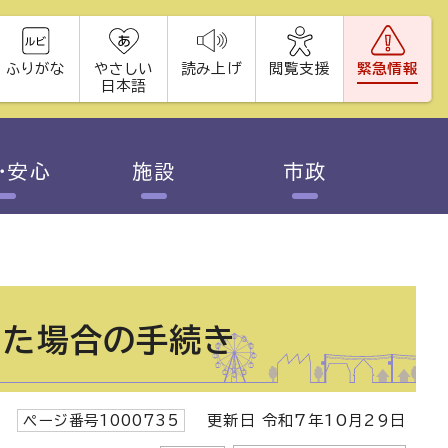
ふりがな
やさしい
読み上げ
閲覧支援
緊急情報
日本語
・安心
施設
市政
った場合の手続き
ページ番号1000735
更新日 令和7年10月29日