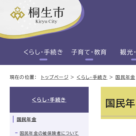
くらし・手続き
子育て・教育
観光
現在の位置：
トップページ
>
くらし・手続き
>
国民年金
くらし・手続き
国民年
国民年金
国民年金の被保険者について