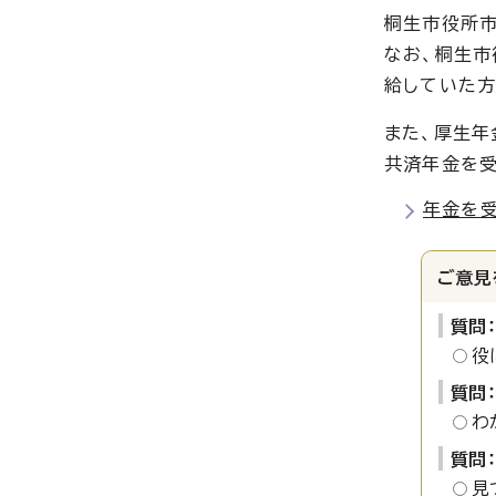
桐生市役所市
なお、桐生市
給していた方
また、厚生年
共済年金を受
年金を
ご意見
質問
役
質問
わ
質問
見