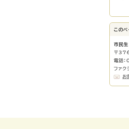
このペ
市民生
〒37
電話：0
ファクシ
お