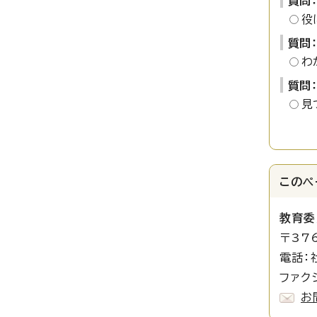
質問
役
質問
わ
質問
見
このペ
教育委
〒37
電話：
ファクシ
お