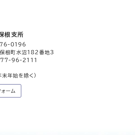
保根支所
76-0196
保根町水沼182番地3
77-96-2111
年末年始を除く）
フォーム