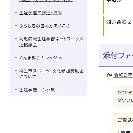
生涯学習の推進・成果
問い合わせ
ふろしきの包み方あれこれ
両毛広域生涯学習ネットワーク推
進協議会
添付ファ
ぐんま県民カレッジ
桐生市スポーツ・文化参加奨励金
令和8年
について
生涯学習 リンク集
PDF形
ダウン
ご意見