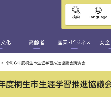
検索
Language
・文化
高齢者
産業・ビジネス
安全
>
令和8年度桐生市生涯学習推進協議会講演会
年度桐生市生涯学習推進協議