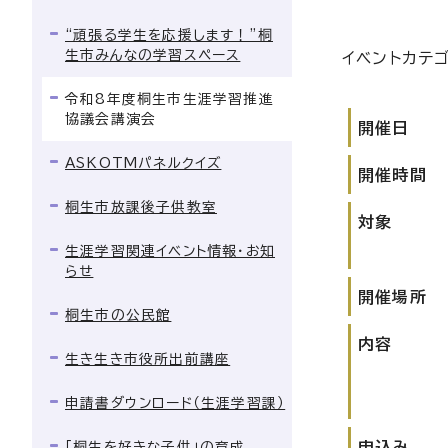
“頑張る学生を応援します！”桐
生市みんなの学習スペース
イベントカテ
令和8年度桐生市生涯学習推進
協議会講演会
開催日
ASKOTMパネルクイズ
開催時間
桐生市放課後子供教室
対象
生涯学習関連イベント情報・お知
らせ
開催場所
桐生市の公民館
内容
生き生き市役所出前講座
申請書ダウンロード（生涯学習課）
申込み
「桐生を好きな子供」の育成