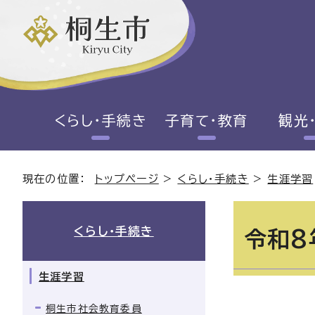
くらし・手続き
子育て・教育
観光
現在の位置：
トップページ
>
くらし・手続き
>
生涯学習
くらし・手続き
令和8
生涯学習
桐生市社会教育委員