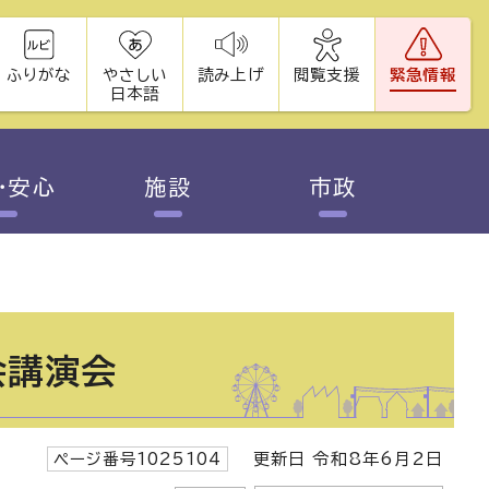
ふりがな
やさしい
読み上げ
閲覧支援
緊急情報
日本語
・安心
施設
市政
会講演会
ページ番号1025104
更新日 令和8年6月2日