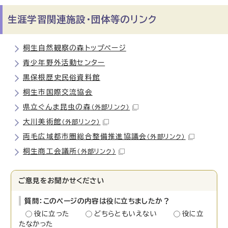
生涯学習関連施設・団体等のリンク
桐生自然観察の森トップページ
青少年野外活動センター
黒保根歴史民俗資料館
桐生市国際交流協会
県立ぐんま昆虫の森
（外部リンク）
大川美術館
（外部リンク）
両毛広域都市圏総合整備推進協議会
（外部リンク）
桐生商工会議所
（外部リンク）
ご意見をお聞かせください
質問：このページの内容は役に立ちましたか？
役に立った
どちらともいえない
役に立
たなかった