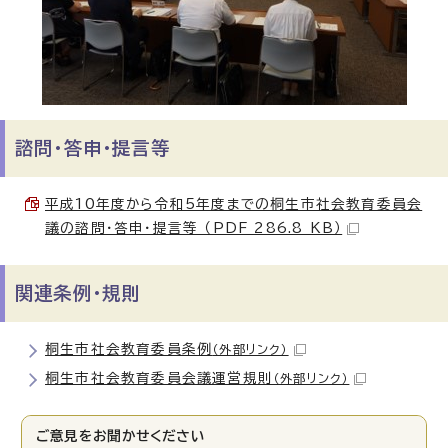
諮問・答申・提言等
平成10年度から令和5年度までの桐生市社会教育委員会
議の諮問・答申・提言等 （PDF 286.8 KB）
関連条例・規則
桐生市社会教育委員条例
（外部リンク）
桐生市社会教育委員会議運営規則
（外部リンク）
ご意見をお聞かせください