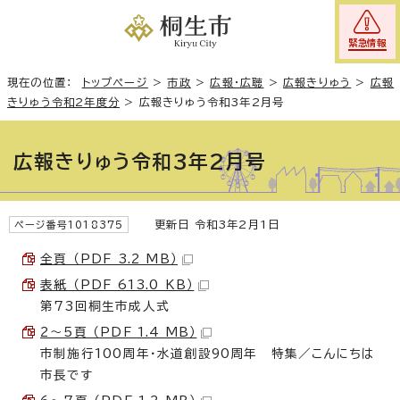
緊急情報
現在の位置：
トップページ
>
市政
>
広報・広聴
>
広報きりゅう
>
広報
きりゅう令和2年度分
>
広報きりゅう令和3年2月号
広報きりゅう令和3年2月号
更新日 令和3年2月1日
ページ番号1018375
全頁 （PDF 3.2 MB）
表紙 （PDF 613.0 KB）
第73回桐生市成人式
2〜5頁 （PDF 1.4 MB）
市制施行100周年・水道創設90周年 特集／こんにちは
市長です