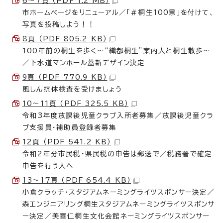
6〜7頁 （PDF 1.2 MB）
市ホームページをリニューアル／「＃桐生100景」を付けて、
写真を投稿しよう！！
8頁 （PDF 805.2 KB）
100年前の桐生を歩く〜“織都桐生”案内人と桐生散歩〜
／下水道マンホール蓋新デザイン決定
9頁 （PDF 770.9 KB）
風しん抗体検査を受けましょう
10〜11頁 （PDF 325.5 KB）
令和3年度放課後児童クラブ入所者募集／放課後児童クラ
ブ支援員・補助員登録者募集
12頁 （PDF 541.2 KB）
令和2年分市民税・県民税の申告は郵送で／税務署で確定
申告を行う人へ
13〜17頁 （PDF 654.4 KB）
小倉クラッチ・スタジアムネーミングライツスポンサー決定／
森エンジニアリング桐生スタジアムネーミングライツスポンサ
ー決定／美喜仁桐生文化会館ネーミングライツスポンサー