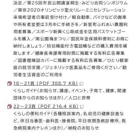
決定／第25回市民公開講演桐生・みどり合同シンポジウム
／東京2020オリンピック聖火リレーミニセレブレーション
来場希望者の事前受け付け／軽自動車、バイクなどの廃車
や所有者変更は3月中に手続きを／新里町ふれあい農園利
用者募集／スポーツ新興くじ助成金を活用バスケットゴー
ルを購入／南公園梅まつり／国民年金保険料便利にお得に
納付しましょう／防犯機能付き電話機などの購入費用を補
助します／健康長寿課専用封筒に掲載する有料広告募集
／図書館雑誌カバーに掲載する有料広告募集／ひとり親家
庭の就労支援／ジェネリック医薬品をご使用ください／勤
労者生活資金のご利用を
18〜21頁 （PDF 388.7 KB）
くらしガイド（お知らせ、講座、イベント、子育て、健康、関連
団体からのお知らせほか）／人口と世帯
22〜23頁 （PDF 216.4 KB）
くらしの便利ガイド（各種相談案内、乳幼児の健康診査な
ど、休日当番医・歯科医・接骨院、平日夜間急病診療所、救
急病院案内テレホンほか）／納税のお知らせ