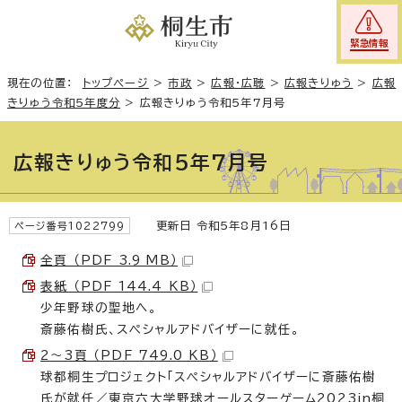
緊急情報
現在の位置：
トップページ
>
市政
>
広報・広聴
>
広報きりゅう
>
広報
きりゅう令和5年度分
>
広報きりゅう令和5年7月号
広報きりゅう令和5年7月号
更新日 令和5年8月16日
ページ番号1022799
全頁 （PDF 3.9 MB）
表紙 （PDF 144.4 KB）
少年野球の聖地へ。
斎藤佑樹氏、スペシャルアドバイザーに就任。
2～3頁 （PDF 749.0 KB）
球都桐生プロジェクト「スペシャルアドバイザーに斎藤佑樹
氏が就任／東京六大学野球オールスターゲーム2023in桐