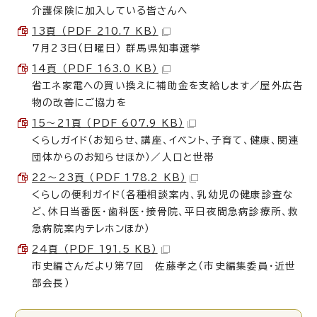
介護保険に加入している皆さんへ
13頁 （PDF 210.7 KB）
7月23日（日曜日） 群馬県知事選挙
14頁 （PDF 163.0 KB）
省エネ家電への買い換えに補助金を支給します／屋外広告
物の改善にご協力を
15～21頁 （PDF 607.9 KB）
くらしガイド（お知らせ、講座、イベント、子育て、健康、関連
団体からのお知らせほか）／人口と世帯
22～23頁 （PDF 178.2 KB）
くらしの便利ガイド（各種相談案内、乳幼児の健康診査な
ど、休日当番医・歯科医・接骨院、平日夜間急病診療所、救
急病院案内テレホンほか）
24頁 （PDF 191.5 KB）
市史編さんだより第7回 佐藤孝之（市史編集委員・近世
部会長）