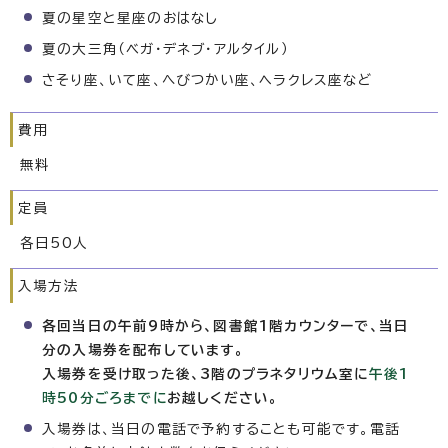
夏の星空と星座のおはなし
夏の大三角（ベガ・デネブ・アルタイル）
さそり座、いて座、へびつかい座、ヘラクレス座など
費用
無料
定員
各日50人
入場方法
各回当日の午前9時から、図書館1階カウンターで、当日
分の入場券を配布しています。
入場券を受け取った後、3階のプラネタリウム室に
午後1
時50分ごろまでに
お越しください。
入場券は、当日の電話で予約することも可能です。電話