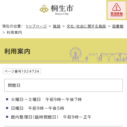
緊急情報
現在の位置：
トップページ
>
施設
>
文化・社会に関する施設
>
図書館
>
利用案内
利用案内
ページ番号1024734
開館日
火曜日〜土曜日 午前9時〜午後7時
日曜日 午前9時〜午後5時
館内整理日（臨時開館日） 午前9時〜正午