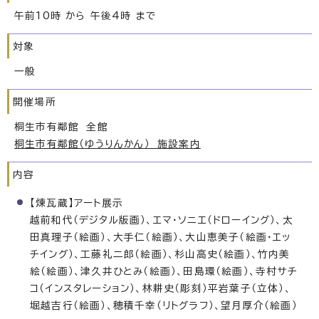
午前10時 から 午後4時 まで
対象
一般
開催場所
桐生市有鄰館 全館
桐生市有鄰館（ゆうりんかん） 施設案内
内容
【煉瓦蔵】アート展示
越前和代（デジタル版画）、エマ・ソニエ（ドローイング）、太
田真理子（絵画）、大手仁（絵画）、大山恵美子（絵画・エッ
チイング）、工藤礼二郎（絵画）、杉山高史（絵画）、竹内美
絵（絵画）、津久井ひとみ（絵画）、田島環（絵画）、寺村サチ
コ（インスタレーション）、林耕史（彫刻）平岩葉子（立体）、
堀越吉行（絵画）、穂積千幸（リトグラフ）、望月厚介（絵画）