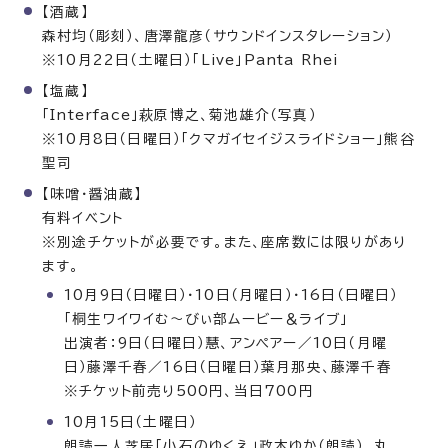
【酒蔵】
森村均（彫刻）、唐澤龍彦（サウンドインスタレーション）
※10月22日（土曜日）「Live」Panta Rhei
【塩蔵】
「Interface」萩原博之、菊池雄介（写真）
※10月8日（日曜日）「クマガイセイジスライドショー」熊谷
聖司
【味噌・醤油蔵】
有料イベント
※別途チケットが必要です。また、座席数には限りがあり
ます。
10月9日（日曜日）・10日（月曜日）・16日（日曜日）
「桐生ワイワイむ～びぃ部ムービー＆ライブ」
出演者：9日（日曜日）慧、アンペアー／10日（月曜
日）藤澤千春／16日（日曜日）葉月那央、藤澤千春
※チケット前売り500円、当日700円
10月15日（土曜日）
朗読一人芝居「小石のゆくえ」政木ゆか（朗読）、丸