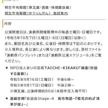
桐生市有鄰館（煉瓦蔵・酒蔵・味噌醤油蔵）
桐生市有鄰館（ゆうりんかん） 施設案内
内容
公演開催日は、演劇祭開催期間中の毎週土曜日・日曜日です。
（令和5年10月7日（土曜日）・8日（日曜日）は除く）
また、劇団名及び公演名、公演日・時間等は下記のとおりです。
※入場料は、各公演により異なります。詳しくは、添付ファイル
「演劇祭パンフレット」または「演劇祭公演スケジュール」をご覧
ください。
NPO法人祈りの芸術
TAICHI−KIKAKU「帰還（対話
する演劇）」
令和5年9月16日（土曜日） 午後6時～
令和5年9月17日（日曜日） 午後2時～
※煉瓦蔵、公演時間約80分（未就学児入場不可）
遊戯空間
「妖話会Stage-4
雨月物語−『菊花の約』『浅
茅が宿』−
」