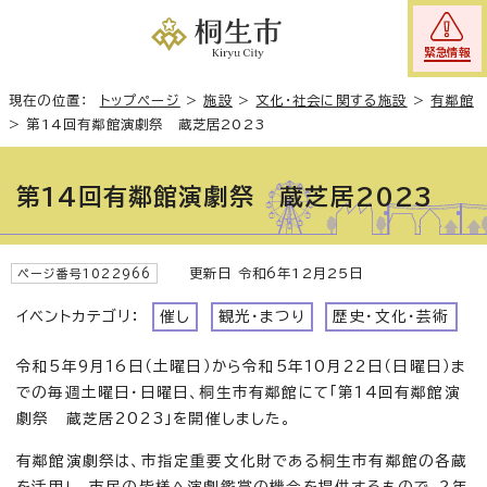
緊急情報
現在の位置：
トップページ
>
施設
>
文化・社会に関する施設
>
有鄰館
>
第14回有鄰館演劇祭 蔵芝居2023
第14回有鄰館演劇祭 蔵芝居2023
更新日 令和6年12月25日
ページ番号1022966
イベントカテゴリ：
催し
観光・まつり
歴史・文化・芸術
令和5年9月16日（土曜日）から令和5年10月22日（日曜日）ま
での毎週土曜日・日曜日、桐生市有鄰館にて「第14回有鄰館演
劇祭 蔵芝居2023」を開催しました。
有鄰館演劇祭は、市指定重要文化財である桐生市有鄰館の各蔵