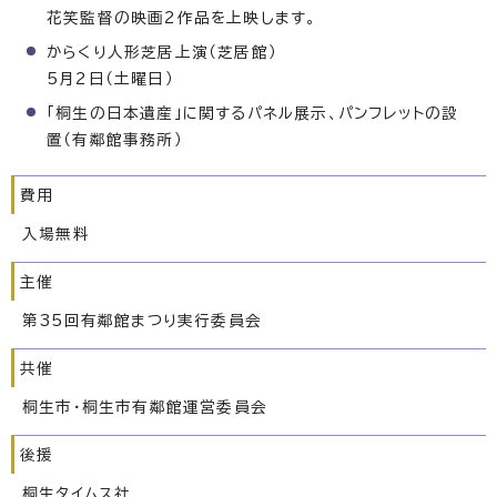
花笑監督の映画2作品を上映します。
からくり人形芝居上演（芝居館）
5月2日（土曜日）
「桐生の日本遺産」に関するパネル展示、パンフレットの設
置（有鄰館事務所）
費用
入場無料
主催
第35回有鄰館まつり実行委員会
共催
桐生市・桐生市有鄰館運営委員会
後援
桐生タイムス社