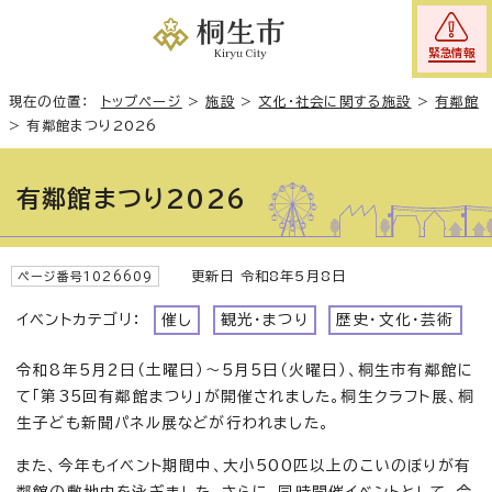
緊急情報
現在の位置：
トップページ
>
施設
>
文化・社会に関する施設
>
有鄰館
>
有鄰館まつり2026
有鄰館まつり2026
更新日 令和8年5月8日
ページ番号1026609
イベントカテゴリ：
催し
観光・まつり
歴史・文化・芸術
令和8年5月2日（土曜日）〜5月5日（火曜日）、桐生市有鄰館に
て「第35回有鄰館まつり」が開催されました。桐生クラフト展、桐
生子ども新聞パネル展などが行われました。
また、今年もイベント期間中、大小500匹以上のこいのぼりが有