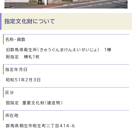
指定文化財について
名称・員数
旧群馬県衛生所（きゅうぐんまけんえいせいじょ） 1棟
附指定 棟札1枚
指定年月日
昭和51年2月3日
区分
国指定 重要文化財（建造物）
所在地
群馬県桐生市相生町二丁目414-6