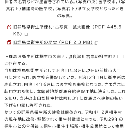
係者の名前などが墨書きされている。（写真中央）医学校印。（写
真右上）創建時の医学校。（写真右下）県立女学校となったとき
の写真。
旧群馬県衛生所棟札・古写真 拡大画像 （PDF 445.5
KB）
旧群馬県衛生所の歴史 （PDF 2.3 MB）
旧群馬県衛生所は桐生市の南西、渡良瀬川右岸の相生町2丁目
に存在する。
当初は群馬県衛生所として明治11年8月に現在の前橋市大手
町に建てられ、医学校を併設していた。明治12年1月に衛生所は
廃止され、明治14年6月には医学校も廃校となった。さまざまに
転用された後に、本館跡地が群馬会館建設用地に決定した。これ
を知り、当時の山田郡相生村は昭和3年に群馬県へ建物の払い
下げを申請し許可された。
かつての群馬県衛生所の建物は解体され、昭和4年2月相生村
の現在地に改修・移築されて相生村役場となった。昭和29年の
桐生市との合併後は桐生市相生出張所・相生公民館として使用