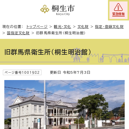
緊急情報
現在の位置：
トップページ
>
観光・文化
>
文化財
>
指定・登録文化財
>
国指定文化財
>
旧群馬県衛生所（桐生明治館）
旧群馬県衛生所（桐生明治館）
更新日 令和5年7月3日
ページ番号1001982