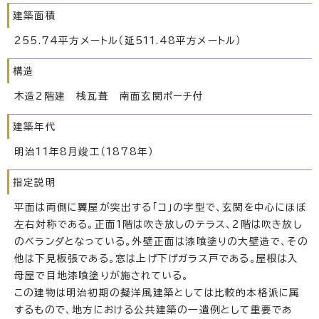
建築面積
255.74平方メートル（延511.48平方メートル）
構造
木造2階建 桟瓦葺 南面玄関ポーチ付
建築年代
明治11年8月竣工（1878年）
指定説明
平面は両側に翼屋が突出する「コ」の字型で、玄関を中心にほぼ
左右対称である。正面1階は吹き放しのテラス、2階は吹き放し
のベランダとなっている。外壁正面は漆喰塗りの大壁造で、その
他は下見板張である。窓は上げ下げガラス戸である。屋根は入
母屋で目地漆喰塗りが施されている。
この建物は明治初期の擬洋風建築としては比較的本格派に属
するもので、地方における公共建築の一遺例として重要であ