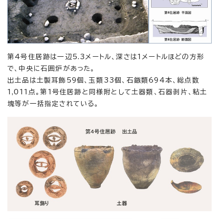
第4号住居跡は一辺5.3メートル、深さは1メートルほどの方形
で、中央に石囲炉があった。
出土品は土製耳飾59個、玉類33個、石鏃類694本、総点数
1,011点。第1号住居跡と同様附として土器類、石器剥片、粘土
塊等が一括指定されている。