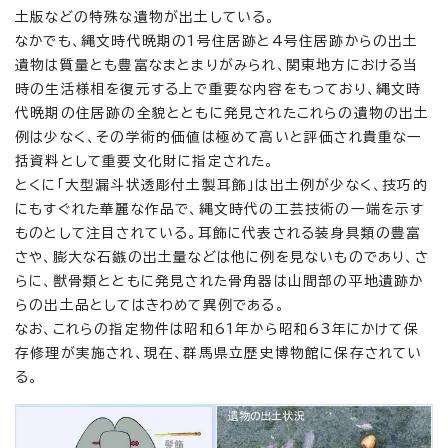
土版などの特殊な遺物が出土している。
なかでも、縄文時代晩期の1号住居跡と4号住居跡からの出土
遺物は質量とも豊富なまとまりがみられ、関東地方における当
時の生活様相を復元する上で重要な内容をもっており、縄文時
代晩期の住居跡の全貌とともに発見されたこれらの遺物の出土
例は少なく、その学術的価値は極めて高いと評価され貴重な一
括資料として重要文化財に指定された。
とくに「大型漏斗状透彫付土製耳飾」は出土例が少なく、技巧的
にもすぐれた華麗な作品で、縄文時代の工芸技術の一端を示す
ものとして注目されている。耳飾に代表される装身具類の豊富
さや、膨大な石鏃の出土量などは他に例を見ないものであり、さ
らに、獣骨類とともに発見された骨角器は山間部の平地遺跡か
らの出土品としてはきわめて異例である。
なお、これらの指定物件は昭和61年から昭和63年にかけて保
存修理が実施され、現在、群馬県立歴史博物館に保存されてい
る。