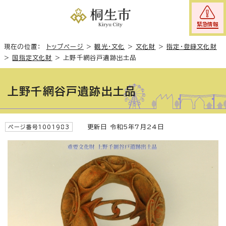
緊急情報
現在の位置：
トップページ
>
観光・文化
>
文化財
>
指定・登録文化財
>
国指定文化財
>
上野千網谷戸遺跡出土品
上野千網谷戸遺跡出土品
更新日 令和5年7月24日
ページ番号1001983