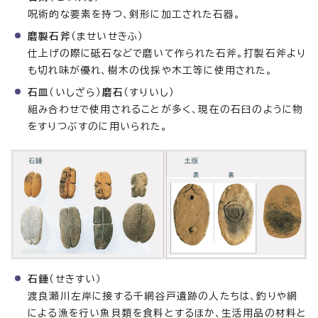
呪術的な要素を持つ、剣形に加工された石器。
磨製石斧
（ませいせきふ）
仕上げの際に砥石などで磨いて作られた石斧。打製石斧より
も切れ味が優れ、樹木の伐採や木工等に使用された。
石皿
（いしざら）
磨石
（すりいし）
組み合わせで使用されることが多く、現在の石臼のように物
をすりつぶすのに用いられた。
石錘
（せきすい）
渡良瀬川左岸に接する千網谷戸遺跡の人たちは、釣りや網
による漁を行い魚貝類を食料とするほか、生活用品の材料と