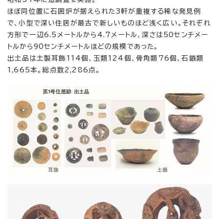
ほぼ同位置に石囲炉が据えられた3軒が重複する稀な発見例
で、小型で深い住居が最古で新しいものほど浅く広い。それぞれ
方形で一辺6.5メートルから4.7メートル、深さは50センチメー
トルから90センチメートルほどの規模であった。
出土品は土製耳飾114個、玉類124個、骨角類76個、石鏃類
1,665本。総点数2,286点。