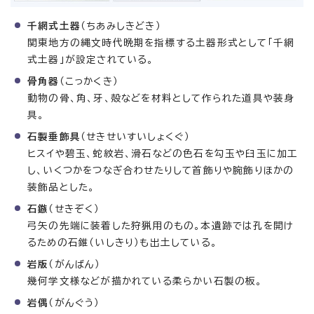
千網式土器
（ちあみしきどき）
関東地方の縄文時代晩期を指標する土器形式として「千網
式土器」が設定されている。
骨角器
（こっかくき）
動物の骨、角、牙、殻などを材料として作られた道具や装身
具。
石製垂飾具
（せきせいすいしょくぐ）
ヒスイや碧玉、蛇紋岩、滑石などの色石を勾玉や臼玉に加工
し、いくつかをつなぎ合わせたりして首飾りや腕飾りほかの
装飾品とした。
石鏃
（せきぞく）
弓矢の先端に装着した狩猟用のもの。本遺跡では孔を開け
るための石錐（いしきり）も出土している。
岩版
（がんばん）
幾何学文様などが描かれている柔らかい石製の板。
岩偶
（がんぐう）