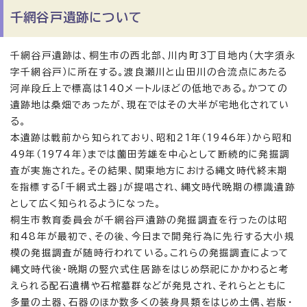
千網谷戸遺跡について
千網谷戸遺跡は、桐生市の西北部、川内町3丁目地内（大字須永
字千網谷戸）に所在する。渡良瀬川と山田川の合流点にあたる
河岸段丘上で標高は140メートルほどの低地である。かつての
遺跡地は桑畑であったが、現在ではその大半が宅地化されてい
る。
本遺跡は戦前から知られており、昭和21年（1946年）から昭和
49年（1974年）までは薗田芳雄を中心として断続的に発掘調
査が実施された。その結果、関東地方における縄文時代終末期
を指標する「千網式土器」が提唱され、縄文時代晩期の標識遺跡
として広く知られるようになった。
桐生市教育委員会が千網谷戸遺跡の発掘調査を行ったのは昭
和48年が最初で、その後、今日まで開発行為に先行する大小規
模の発掘調査が随時行われている。これらの発掘調査によって
縄文時代後・晩期の竪穴式住居跡をはじめ祭祀にかかわると考
えられる配石遺構や石棺墓群などが発見され、それらとともに
多量の土器、石器のほか数多くの装身具類をはじめ土偶、岩版・