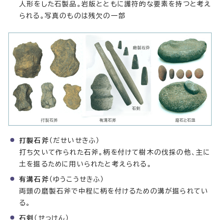
人形をした石製品。岩版とともに護符的な要素を持つと考え
られる。写真のものは残欠の一部
打製石斧
（だせいせきふ）
打ち欠いて作られた石斧。柄を付けて樹木の伐採の他、主に
土を掘るために用いられたと考えられる。
有溝石斧
（ゆうこうせきふ）
両頭の磨製石斧で中程に柄を付けるための溝が掘られてい
る。
石剣
（せっけん）