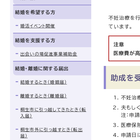
結婚を希望する方
不妊治療を行
婚活イベント開催
ています。
結婚を支援する方
注意
医療費が高
出会いの場促進事業補助金
結婚・離婚に関する届出
助成を
結婚するとき（婚姻届）
離婚するとき（離婚届）
不妊治
夫もし
桐生市に引っ越してきたとき（転
注：申
入届）
医療保
桐生市外に引っ越すとき（転出
申請日
届）