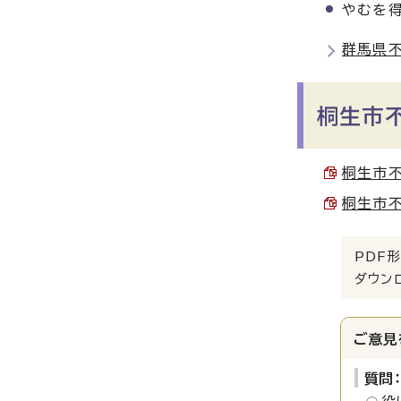
やむを
群馬県不
桐生市
桐生市不
桐生市不
PDF形
ダウン
ご意見
質問