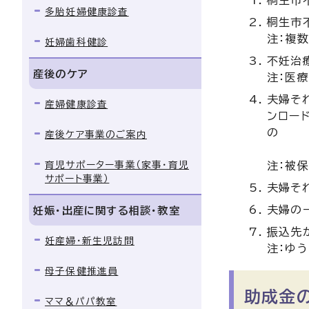
多胎妊婦健康診査
桐生市
注：複
妊婦歯科健診
不妊治
産後のケア
注：医
夫婦そ
産婦健康診査
ンロー
産後ケア事業のご案内
育児サポーター事業（家事・育児
注：被
サポート事業）
夫婦そ
夫婦の
妊娠・出産に関する相談・教室
振込先
妊産婦・新生児訪問
注：ゆ
母子保健推進員
助成金
ママ＆パパ教室