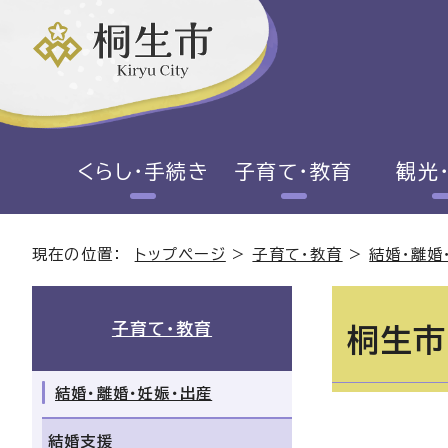
くらし・手続き
子育て・教育
観光
現在の位置：
トップページ
>
子育て・教育
>
結婚・離婚
子育て・教育
桐生市
結婚・離婚・妊娠・出産
結婚支援