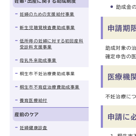
妊娠・出産に関する助成制度
助成金の
妊婦のための支援給付事業
申請期
新生児聴覚検査費助成事業
低所得の妊婦に対する初回産科
受診料支援事業
助成対象の治
確定申告の
母乳外来助成事業
桐生市不妊治療費助成事業
医療機
桐生市不育症治療費助成事業
不妊治療につ
養育医療給付
産前のケア
申請に
妊婦健康診査
桐生市