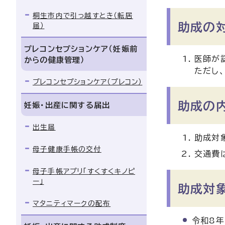
桐生市内で引っ越すとき（転居
助成の
届）
プレコンセプションケア（妊娠前
医師が
からの健康管理）
ただし
プレコンセプションケア（プレコン）
助成の
妊娠・出産に関する届出
出生届
助成対
母子健康手帳の交付
交通費
母子手帳アプリ「すくすくキノピ
ー」
助成対
マタニティマークの配布
令和8年