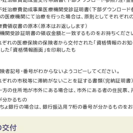
不妊治療費助成事業医療機関受診証明書（下部ダウンロード
数の医療機関にて治療を行った場合は、原則としてそれぞれ
療費領収書の原本（原本はお返しします）
療機関受診証明書の領収金額と一致するものをお持ちくださ
れぞれの医療保険の保険者から交付された「資格情報のお知ら
ドした「資格情報画面」を印刷したも
保険者記号・番号がわからないようコピーしてください。
れぞれの市税等に滞納がないことを証する書類（完納証明書
一方の住所地が市外にある場合は、市外にある者の住民票、
が分かるもの
うちょ銀行の場合は、銀行振込用7桁の番号が分かるものをお
の交付