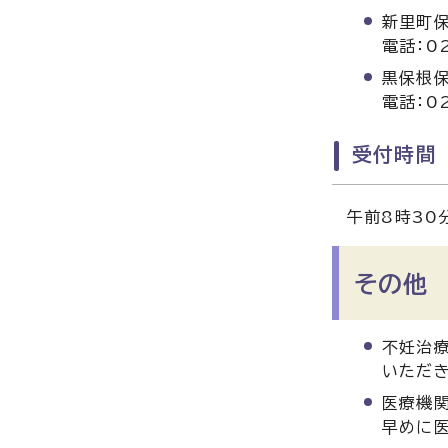
新里町
電話：02
黒保根
電話：02
受付時間
午前8時30
その他
不妊治
いただき
医療機
早めに