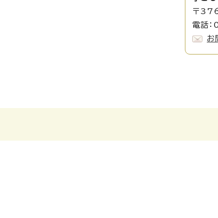
〒37
電話：0
お