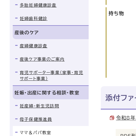
多胎妊婦健康診査
持ち物
妊婦歯科健診
産後のケア
産婦健康診査
産後ケア事業のご案内
育児サポーター事業（家事・育児
サポート事業）
妊娠・出産に関する相談・教室
添付ファ
妊産婦・新生児訪問
令和8年
母子保健推進員
ママ＆パパ教室
PDF形