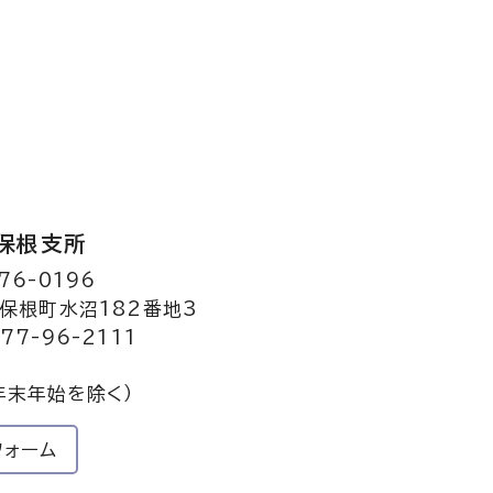
保根支所
76-0196
保根町水沼182番地3
77-96-2111
年末年始を除く）
フォーム