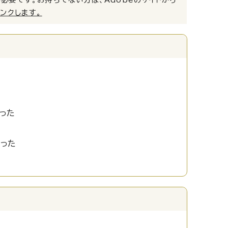
リンクします。
った
かった