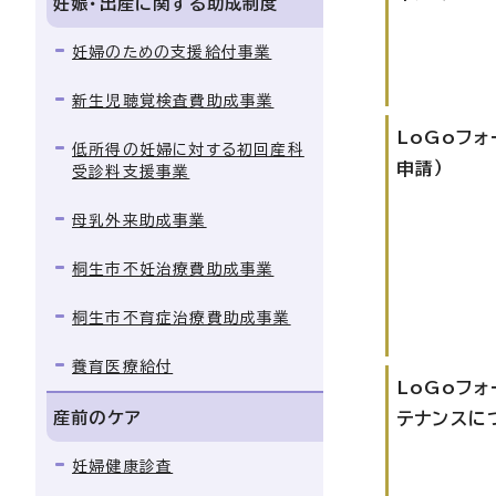
妊娠・出産に関する助成制度
妊婦のための支援給付事業
新生児聴覚検査費助成事業
LoGoフォ
低所得の妊婦に対する初回産科
申請）
受診料支援事業
母乳外来助成事業
桐生市不妊治療費助成事業
桐生市不育症治療費助成事業
養育医療給付
LoGoフ
産前のケア
テナンスに
妊婦健康診査