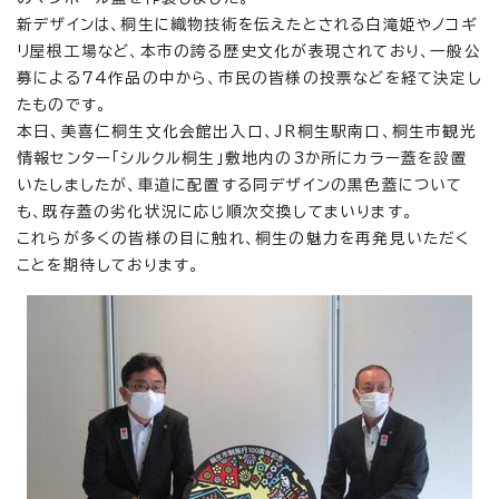
新デザインは、桐生に織物技術を伝えたとされる白滝姫やノコギ
リ屋根工場など、本市の誇る歴史文化が表現されており、一般公
募による74作品の中から、市民の皆様の投票などを経て決定し
たものです。
本日、美喜仁桐生文化会館出入口、JR桐生駅南口、桐生市観光
情報センター「シルクル桐生」敷地内の3か所にカラー蓋を設置
いたしましたが、車道に配置する同デザインの黒色蓋について
も、既存蓋の劣化状況に応じ順次交換してまいります。
これらが多くの皆様の目に触れ、桐生の魅力を再発見いただく
ことを期待しております。