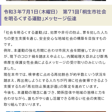
令和3年7月1日（木曜日） 第71回「桐生市社会
を明るくする運動」メッセージ伝達
「社会を明るくする運動」は、犯罪や非行の防止、罪を犯した人た
ちの更生支援を通じ、安全安心な地域社会の構築を目指すもの
です。
例年、本運動の強化月間に合わせ市民大会を開催しております
が、現下のコロナ禍を踏まえ中止とし、内閣総理大臣および群馬
県厚生保護女性会員によるメッセージの受け取りのみといたし
ました。
現在本市では、検挙者に占める再犯割合が約半数という状況を
踏まえ、再出発しようとする人たちが円滑に社会復帰できるよう
支援するため「再犯防止推進計画」の策定を進めています。
今後も、本運動の理念に基づき、関係団体や地域の皆様と力を
合わせながら、誰もがやり直し活躍できる明るい社会の実現に
取り組んでまいります。