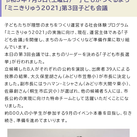
「ミニきりゅう2021」第3回子ども会議
子どもたちが理想のまちをつくり運営する社会体験プログラム
「ミニきりゅう2021」の実施に向け、現在、運営主体である「子
ども会議」を開催し、まちのルールづくりなど準備作業に取り組
んでいます。
本日の第3回会議では、まちのリーダーを決める「子ども市長選
挙」が行われました。
立候補した8人がそれぞれの公約を演説し、出席者39人による
投票の結果、大久保里胡さん（みどり市笠懸小）が市長に決定し
ました。副市長にはラハマン・ミシャさん（みどり市大間々東小）、
佐藤創さん（桐生市広沢小）が選ばれ、他の候補者5人には、市
長公約の実現に向けた特命チームとして活躍いただくことにな
りました。
約800人の小学生が参加する9月のイベント本番を目指し、引き
続き、準備を進めてまいります。