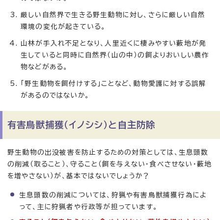
厳しい自然界で生きる野生動物に対し、さらに厳しい自然
環境の変化が起きている。
山林が手入れ不足となり、人里近くに棲みやすい藪地が発
生していると同時に自然界（山の中）の餌よりおいしい農作
物などがある。
「野生動物を餌付けする」ことなど、動物愛護に対する誤解
があるのではないか。
有害鳥獣捕獲（イノシシ）と自主防除
野生動物の出没被害を防止するための対策としては、生息頭数
の削減（取ること）、守ること（餌を与えない・食べさせない・藪地
を増やさない）が、基本ではないでしょうか？
生息頭数の削減については、狩猟や有害鳥獣捕獲行為によ
って、主に狩猟者や行政等が担っています。