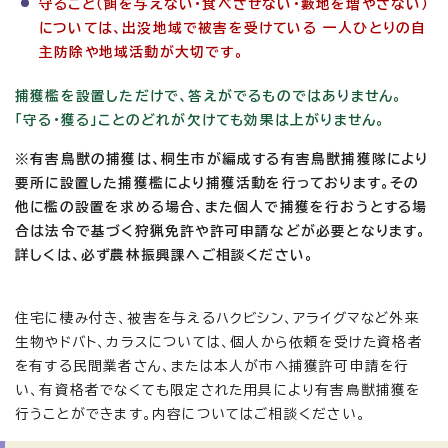
守ること（餌を与えない・食べさせない・藪地を増やさない）
については、出没地域で被害を受けている 一人ひとりの自
主防除や地域活動が大切です。
捕獲檻を設置しただけで、答えがでるものではありません。
「守る・獲る」ことのどれが欠けても効果は上がりません。
※有害鳥獣の捕獲は、桐生市が編成する有害鳥獣捕獲隊により
要所に設置した捕獲檻により捕獲活動を行っております。その
他に檻の設置を求める場合、また個人で捕獲を行おうとする場
合は法令で基づく狩猟免許や許可申請などが必要となります。
詳しくは、必ず農林振興課へご相談ください。
住宅に棲み付き、被害を与えるハクビシン、アライグマなど外来
生物やドバト、カラスについては、個人から依頼を受けた資格者
を有する民間業者さん、または本人が市へ捕獲許可申請を行
い、有資格者でなくても限定された用具により有害鳥獣捕獲を
行うことができます。内容についてはご相談ください。