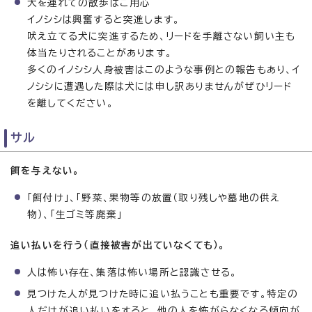
犬を連れての散歩はご用心
イノシシは興奮すると突進します。
吠え立てる犬に突進するため、リードを手離さない飼い主も
体当たりされることがあります。
多くのイノシシ人身被害はこのような事例との報告もあり、イ
ノシシに遭遇した際は犬には申し訳ありませんがぜひリード
を離してください。
サル
餌を与えない。
「餌付け」、「野菜、果物等の放置（取り残しや墓地の供え
物）、「生ゴミ等廃棄」
追い払いを行う（直接被害が出ていなくても）。
人は怖い存在、集落は怖い場所と認識させる。
見つけた人が見つけた時に追い払うことも重要です。特定の
人だけが追い払いをすると、他の人を怖がらなくなる傾向が