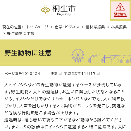
緊急情報
現在の位置：
トップページ
>
産業・ビジネス
>
農林業振興
>
林業振興
>
野生動物に注意
野生動物に注意
更新日 平成28年11月17日
ページ番号1010484
人とイノシシなどの野生動物が遭遇するケースが多発していま
す。野生動物と人との遭遇は、お互いに緊張した状態となること
から、イノシシだけでなくサルやニホンジカなどでも、人が物を投
げたり、大声を出したりすると、動物がパニックを起こし、
突進
な
ど危険な行動を起こす場合があります。
遭遇時は、落ち着いて後ろに下がるなど動物から離れてくださ
い。また、犬の散歩中にイノシシに遭遇すると特に危険です。犬に