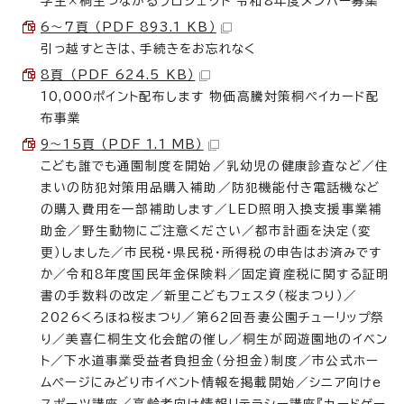
学生×桐生つながるプロジェクト 令和8年度メンバー募集
6～7頁 （PDF 893.1 KB）
引っ越すときは、手続きをお忘れなく
8頁 （PDF 624.5 KB）
10,000ポイント配布します 物価高騰対策桐ペイカード配
布事業
9〜15頁 （PDF 1.1 MB）
こども誰でも通園制度を開始／乳幼児の健康診査など／住
まいの防犯対策用品購入補助／防犯機能付き電話機など
の購入費用を一部補助します／LED照明入換支援事業補
助金／野生動物にご注意ください／都市計画を決定（変
更）しました／市民税・県民税・所得税の申告はお済みです
か／令和8年度国民年金保険料／固定資産税に関する証明
書の手数料の改定／新里こどもフェスタ（桜まつり）／
2026くろほね桜まつり／第62回吾妻公園チューリップ祭
り／美喜仁桐生文化会館の催し／桐生が岡遊園地のイベン
ト／下水道事業受益者負担金（分担金）制度／市公式ホー
ムページにみどり市イベント情報を掲載開始／シニア向けe