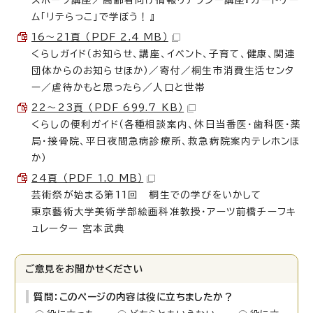
スポーツ講座／高齢者向け情報リテラシー講座『カードゲー
ム「リテらっこ」で学ぼう！』
16〜21頁 （PDF 2.4 MB）
くらしガイド（お知らせ、講座、イベント、子育て、健康、関連
団体からのお知らせほか）／寄付／桐生市消費生活センタ
ー／虐待かもと思ったら／人口と世帯
22〜23頁 （PDF 699.7 KB）
くらしの便利ガイド（各種相談案内、休日当番医・歯科医・薬
局・接骨院、平日夜間急病診療所、救急病院案内テレホンほ
か）
24頁 （PDF 1.0 MB）
芸術祭が始まる第11回 桐生での学びをいかして
東京藝術大学美術学部絵画科准教授・アーツ前橋チーフキ
ュレーター 宮本武典
ご意見をお聞かせください
質問：このページの内容は役に立ちましたか？