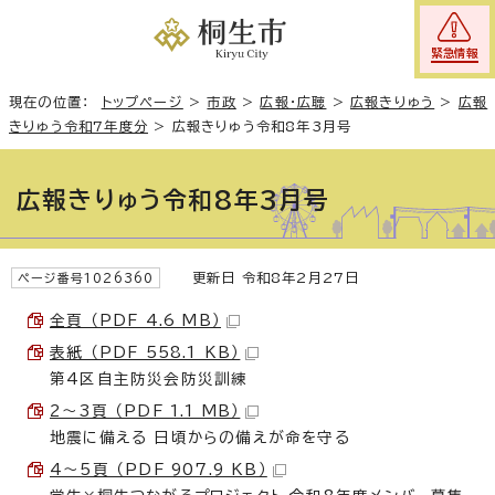
緊急情報
現在の位置：
トップページ
>
市政
>
広報・広聴
>
広報きりゅう
>
広報
きりゅう令和7年度分
>
広報きりゅう令和8年3月号
広報きりゅう令和8年3月号
更新日 令和8年2月27日
ページ番号1026360
全頁 （PDF 4.6 MB）
表紙 （PDF 558.1 KB）
第4区自主防災会防災訓練
2～3頁 （PDF 1.1 MB）
地震に備える 日頃からの備えが命を守る
4～5頁 （PDF 907.9 KB）