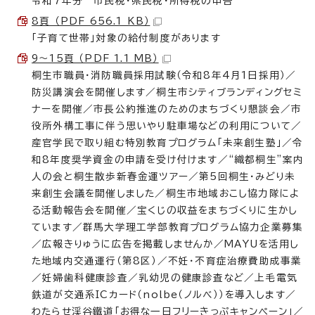
令和7年分 市民税・県民税・所得税の申告
8頁 （PDF 656.1 KB）
「子育て世帯」対象の給付制度があります
9〜15頁 （PDF 1.1 MB）
桐生市職員・消防職員採用試験（令和8年4月1日採用）／
防災講演会を開催します／桐生市シティブランディングセミ
ナーを開催／市長公約推進のためのまちづくり懇談会／市
役所外構工事に伴う思いやり駐車場などの利用について／
産官学民で取り組む特別教育プログラム「未来創生塾」／令
和8年度奨学資金の申請を受け付けます／“織都桐生”案内
人の会と桐生散歩新春金運ツアー／第5回桐生・みどり未
来創生会議を開催しました／桐生市地域おこし協力隊によ
る活動報告会を開催／宝くじの収益をまちづくりに生かし
ています／群馬大学理工学部教育プログラム協力企業募集
／広報きりゅうに広告を掲載しませんか／MAYUを活用し
た地域内交通運行（第8区）／不妊・不育症治療費助成事業
／妊婦歯科健康診査／乳幼児の健康診査など／上毛電気
鉄道が交通系ICカード（nolbe（ノルべ））を導入します／
わたらせ渓谷鐵道「お得な一日フリーきっぷキャンペーン」／