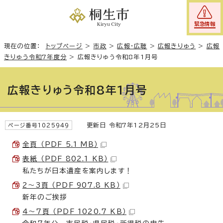
緊急情報
現在の位置：
トップページ
>
市政
>
広報・広聴
>
広報きりゅう
>
広報
きりゅう令和7年度分
>
広報きりゅう令和8年1月号
広報きりゅう令和8年1月号
更新日 令和7年12月25日
ページ番号1025949
全頁 （PDF 5.1 MB）
表紙 （PDF 802.1 KB）
私たちが日本遺産を案内します！
2～3頁 （PDF 907.8 KB）
新年のご挨拶
4～7頁 （PDF 1020.7 KB）