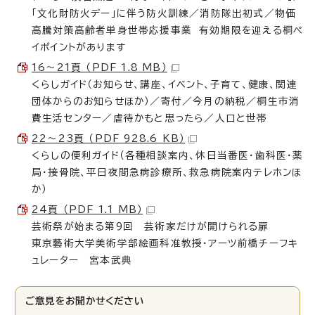
「文化財防火デー」に伴う防火訓練／消防隊出初式／物価
高騰対策高齢者単身世帯応援事業 有効期限を迎える桐ペ
イポイントがあります
16〜21頁 （PDF 1.8 MB）
くらしガイド（お知らせ、講座、イベント、子育て、健康、関連
団体からのお知らせほか）／寄付／今月の納税／桐生市消
費生活センター／虐待かもと思ったら／人口と世帯
22〜23頁 （PDF 928.6 KB）
くらしの便利ガイド（各種相談案内、休日当番医・歯科医・薬
局・接骨院、平日夜間急病診療所、救急病院案内テレホンほ
か）
24頁 （PDF 1.1 MB）
芸術祭が始まる第9回 芸術家だけが開けられる扉
東京藝術大学美術学部絵画科准教授・アーツ前橋チーフキ
ュレーター 宮本武典
ご意見をお聞かせください