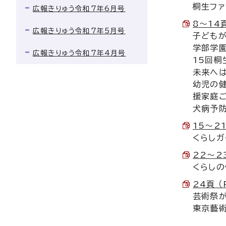
桐生ファ
広報きりゅう令和7年6月号
8〜14頁
広報きりゅう令和7年5月号
子どもが
学部学園
広報きりゅう令和7年4月号
15回桐
未来へ
幼児の
援家庭
犬病予防
15〜21
くらしガ
22〜23
くらしの
24頁 （
芸術祭が
東京藝術