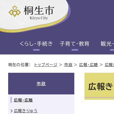
くらし・手続き
子育て・教育
観光
現在の位置：
トップページ
>
市政
>
広報・広聴
>
広報
市政
広報き
広報・広聴
広報きりゅう