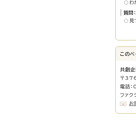
わ
質問
見
このペ
共創企
〒37
電話：0
ファクシ
お