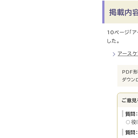
掲載内
10ページ「
した。
アースケ
PDF形
ダウン
ご意見
質問
役
質問