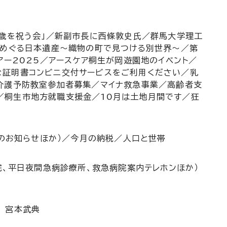
十歳を祝う会」／新副市長に西條敦史氏／群馬大学理工
でめぐる日本遺産～織物の町で見つける別世界～／第
アー2025／アースケア桐生が岡遊園地のイベント／
な証明書コンビニ交付サービスをご利用ください／乳
／介護予防教室参加者募集／マイナ救急事業／高齢者支
／桐生市地方就職支援金／10月は土地月間です／狂
らのお知らせほか）／今月の納税／人口と世帯
院、平日夜間急病診療所、救急病院案内テレホンほか）
 宮本武典