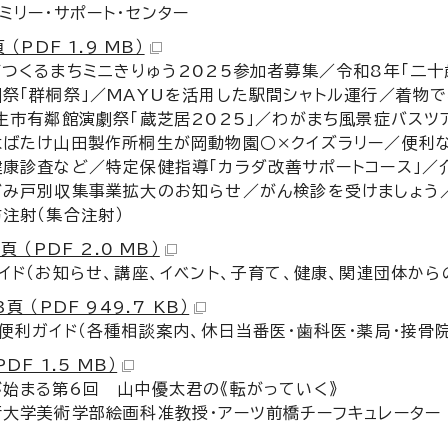
ミリー・サポート・センター
 （PDF 1.9 MB）
つくるまちミニきりゅう2025参加者募集／令和8年「二
祭「群桐祭」／MAYUを活用した駅間シャトル運行／着物
生市有鄰館演劇祭「蔵芝居2025」／わがまち風景症バスツ
はばたけ山田製作所桐生が岡動物園○×クイズラリー／便利
健康診査など／特定保健指導「カラダ改善サポートコース」
ごみ戸別収集事業拡大のお知らせ／がん検診を受けましょう
注射（集合注射）
頁 （PDF 2.0 MB）
イド（お知らせ、講座、イベント、子育て、健康、関連団体か
頁 （PDF 949.7 KB）
便利ガイド（各種相談案内、休日当番医・歯科医・薬局・接骨
PDF 1.5 MB）
始まる第6回 山中優太君の《転がっていく》
大学美術学部絵画科准教授・アーツ前橋チーフキュレーター