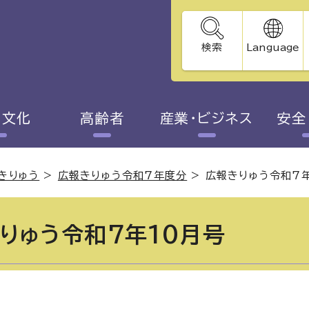
検索
Language
・文化
高齢者
産業・ビジネス
安全
きりゅう
>
広報きりゅう令和7年度分
>
広報きりゅう令和7
りゅう令和7年10月号