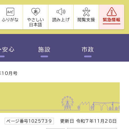
ふりがな
やさしい
読み上げ
閲覧支援
緊急情報
日本語
・安心
施設
市政
年10月号
ページ番号1025739
更新日 令和7年11月28日