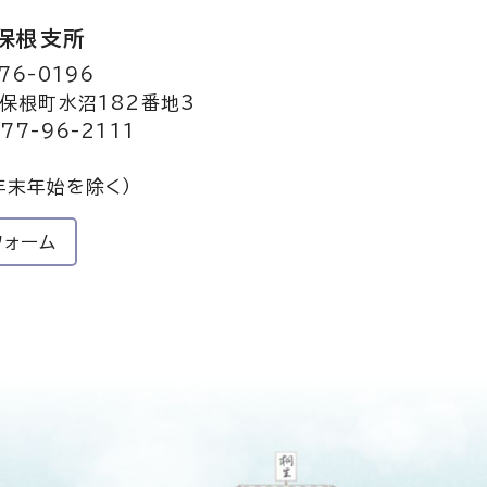
保根支所
76-0196
保根町水沼182番地3
77-96-2111
年末年始を除く）
フォーム