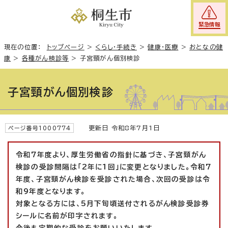
緊急情報
現在の位置：
トップページ
>
くらし・手続き
>
健康・医療
>
おとなの健
康
>
各種がん検診等
>
子宮頸がん個別検診
子宮頸がん個別検診
更新日 令和8年7月1日
ページ番号1000774
令和7年度より、厚生労働省の指針に基づき、子宮頸がん
検診の受診間隔は「2年に1回」に変更となりました。令和7
年度、子宮頸がん検診を受診された場合、次回の受診は令
和9年度となります。
対象となる方には、5月下旬頃送付されるがん検診受診券
シールに名前が印字されます。