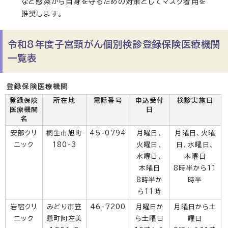
など感染から自身を守るための対策としてマスク着用を
推奨します。
令和8年度子宮頸がん個別検診登録保険医療機関
一覧表
登録保険医療機関
登録保険
所在地
電話番号
申込受付
検診実施日
医療機関
日
名
安部クリ
桐生市旭町
45-0794
月曜日、
月曜日、火曜
ニック
180-3
火曜日、
日、水曜日、
水曜日、
木曜日
木曜日
8時半から11
8時半か
時半
ら11時
岩宿クリ
みどり市笠
46-7200
月曜日か
月曜日から土
ニック
懸町阿左美
ら土曜日
曜日