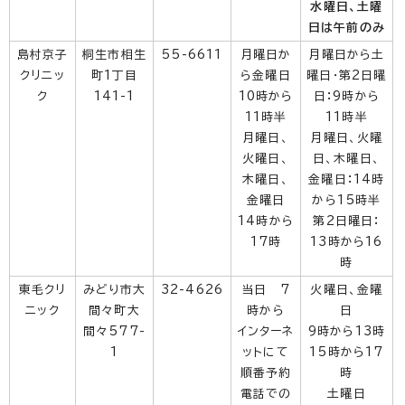
水曜日、土曜
日は午前のみ
島村京子
桐生市相生
55-6611
月曜日か
月曜日から土
クリニッ
町1丁目
ら金曜日
曜日・第2日曜
ク
141-1
10時から
日：9時から
11時半
11時半
月曜日、
月曜日、火曜
火曜日、
日、木曜日、
木曜日、
金曜日：14時
金曜日
から15時半
14時から
第2日曜日：
17時
13時から16
時
東毛クリ
みどり市大
32-4626
当日 7
火曜日、金曜
ニック
間々町大
時から
日
間々577-
インターネ
9時から13時
1
ットにて
15時から17
順番予約
時
電話での
土曜日