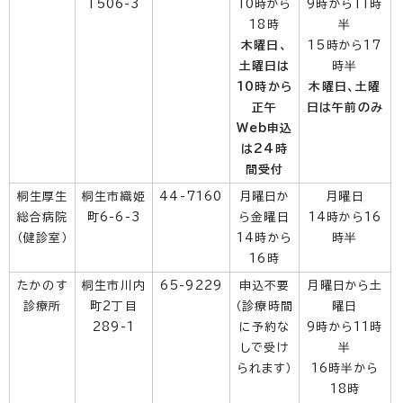
1506-3
10時から
9時から11時
18時
半
木曜日、
15時から17
土曜日は
時半
10時から
木曜日、土曜
正午
日は午前のみ
Web申込
は24時
間受付
桐生厚生
桐生市織姫
44-7160
月曜日か
月曜日
総合病院
町6-6-3
ら金曜日
14時から16
（健診室）
14時から
時半
16時
たかのす
桐生市川内
65-9229
申込不要
月曜日から土
診療所
町2丁目
（診療時間
曜日
289-1
に予約な
9時から11時
しで受け
半
られます）
16時半から
18時