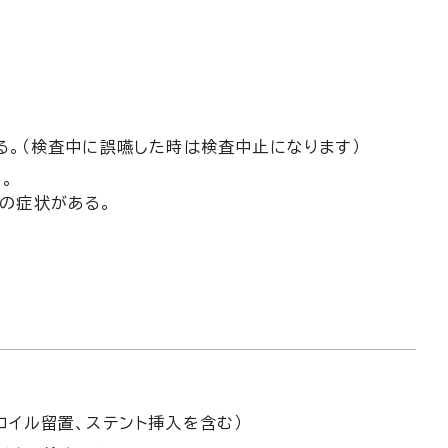
。
る。（検査中に誤嚥した時は検査中止になります）
。
の症状がある。
コイル留置、ステント挿入を含む）