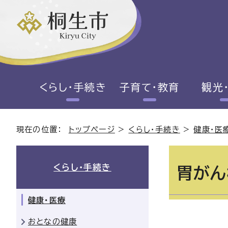
くらし・手続き
子育て・教育
観光
現在の位置：
トップページ
>
くらし・手続き
>
健康・医
くらし・手続き
胃がん
健康・医療
おとなの健康