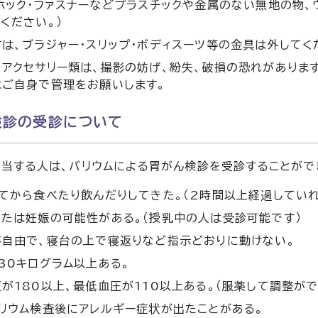
ホック・ファスナーなどプラスチックや金属のない無地の物、
ください。）
は、ブラジャー・スリップ・ボディスーツ等の金具は外してく
アクセサリー類は、撮影の妨げ、紛失、破損の恐れがありま
はご自身で管理をお願いします。
検診の受診について
当する人は、バリウムによる胃がん検診を受診することがで
てから食べたり飲んだりしてきた。（2時間以上経過していれ
たは妊娠の可能性がある。（授乳中の人は受診可能です）
不自由で、寝台の上で寝返りなど指示どおりに動けない。
30キログラム以上ある。
が180以上、最低血圧が110以上ある。（服薬して調整が
リウム検査後にアレルギー症状が出たことがある。