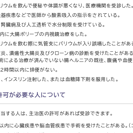
リウムを飲んで便秘や体調が悪くなり、医療機関を受診した
吸器疾患などで医師から酸素吸入の指示をされている。
や腎臓病及び人工透析で水分制限を受けている。
内に大腸ポリープの内視鏡治療をした。
リウムを飲む際に気管支にバリウムが入り誤嚥したことがあ
室炎、潰瘍性大腸炎及びクローン病の診断を受けたことがある
術による治療が済んでいない腸ヘルニアの既往、腹痛や血便
2時間以内に排便がない。
、インスリン注射した、または血糖降下剤を服用した。
許可が必要な人について
当する人は、主治医の許可があれば受診できます。
以内に心臓疾患や脳血管疾患で手術を受けたことがある。（