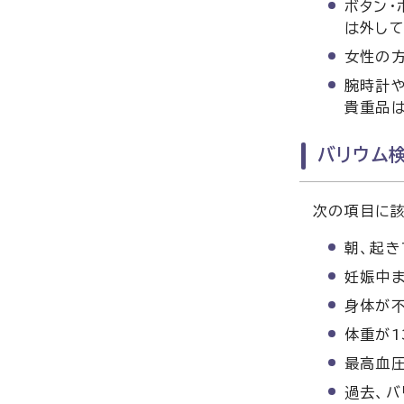
ボタン・
は外して
女性の方
腕時計や
貴重品
バリウム
次の項目に該
朝、起き
妊娠中ま
身体が
体重が1
最高血圧
過去、バ