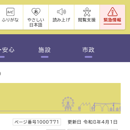
ふりがな
やさしい
読み上げ
閲覧支援
緊急情報
日本語
・安心
施設
市政
）
ページ番号1000771
更新日 令和8年4月1日