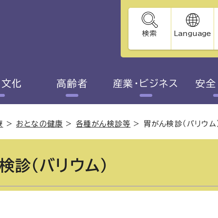
検索
Language
・文化
高齢者
産業・ビジネス
安全
療
>
おとなの健康
>
各種がん検診等
>
胃がん検診（バリウム
検診（バリウム）