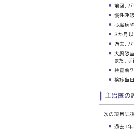
前回、バ
慢性呼
心臓病
3か月以
過去、バ
大腸憩
また、手
検査前7
検診当日
主治医の
次の項目に該
過去1年