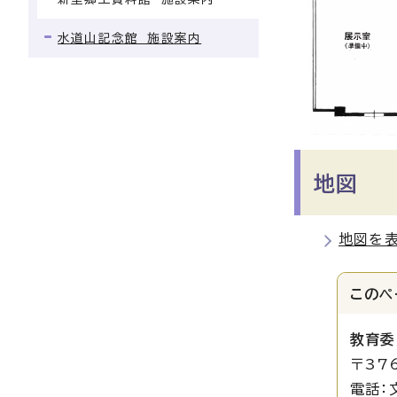
水道山記念館 施設案内
地図
地図を
このペ
教育委
〒37
電話：