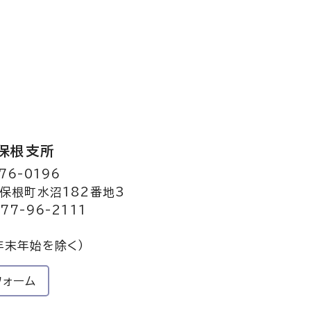
保根支所
76-0196
保根町水沼182番地3
77-96-2111
年末年始を除く）
フォーム