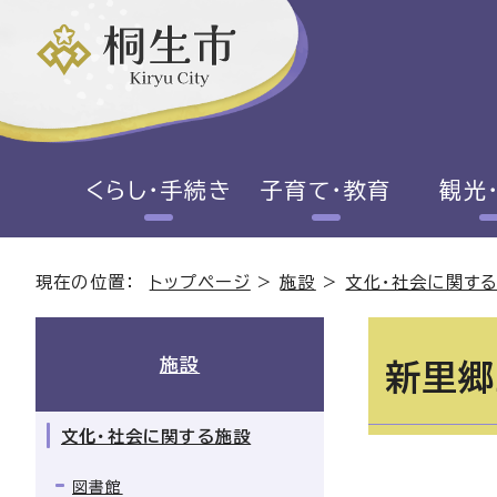
くらし・手続き
子育て・教育
観光
現在の位置：
トップページ
>
施設
>
文化・社会に関す
施設
新里郷
文化・社会に関する施設
図書館