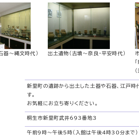
石器～縄文時代）
出土遺物（古墳～奈良・平安時代）
新里町の遺跡から出土した土器や石器、江戸時
す。
お気軽にお立ち寄りください。
桐生市新里町武井693番地3
午前9時～午後5時（入館は午後4時30分まで）