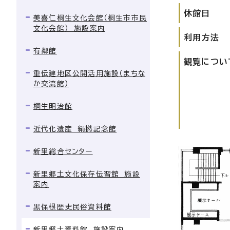
休館日
美喜仁桐生文化会館（桐生市市民
文化会館） 施設案内
利用方法
有鄰館
観覧につい
重伝建地区公開活用施設（まちな
か交流館）
桐生明治館
近代化遺産 絹撚記念館
新里総合センター
新里郷土文化保存伝習館 施設
案内
黒保根歴史民俗資料館
新里郷土資料館 施設案内