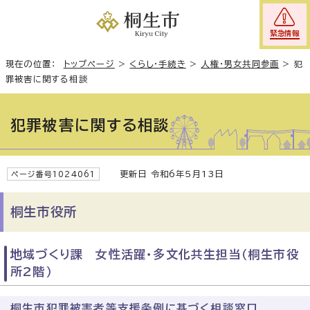
緊急情報
現在の位置：
トップページ
>
くらし・手続き
>
人権・男女共同参画
>
犯
罪被害に関する相談
犯罪被害に関する相談
更新日 令和6年5月13日
ページ番号1024061
桐生市役所
地域づくり課 女性活躍・多文化共生担当（桐生市役
所2階）
桐生市犯罪被害者等支援条例に基づく相談窓口