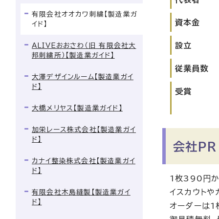
有限会社オオカワ刺繍【製造業ガ
資本金
イド】
設立
ALIVEおおさわ（旧 有限会社大
邦刺繍所）【製造業ガイド】
従業員数
大澤デザインルーム【製造業ガイ
ド】
受賞
大橋メリヤス【製造業ガイド】
加栄レース株式会社【製造業ガイ
ド】
会社PR
カナイ整染株式会社【製造業ガイ
ド】
1枚390円
イスカウトや
有限会社木島縫製【製造業ガイ
ド】
オーダーは1