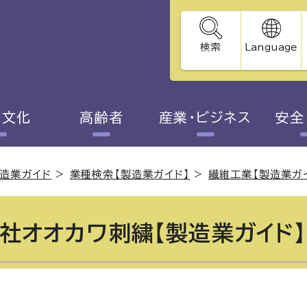
検索
Language
・文化
高齢者
産業・ビジネス
安全
造業ガイド
>
業種検索【製造業ガイド】
>
繊維工業【製造業ガ
社オオカワ刺繍【製造業ガイド】