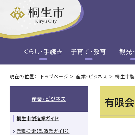
くらし・手続き
子育て・教育
観光
現在の位置：
トップページ
>
産業・ビジネス
>
桐生市製
産業・ビジネス
有限会
桐生市製造業ガイド
業種検索【製造業ガイド】