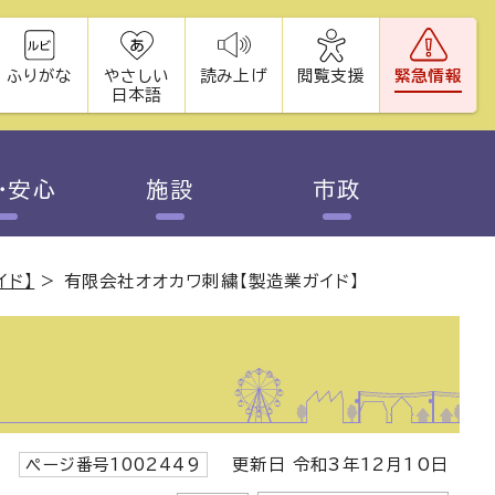
ふりがな
やさしい
読み上げ
閲覧支援
緊急情報
日本語
・安心
施設
市政
イド】
>
有限会社オオカワ刺繍【製造業ガイド】
ページ番号1002449
更新日 令和3年12月10日