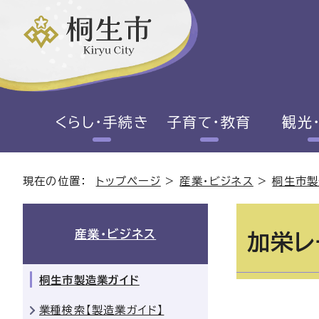
くらし・手続き
子育て・教育
観光
現在の位置：
トップページ
>
産業・ビジネス
>
桐生市製
産業・ビジネス
加栄レ
桐生市製造業ガイド
業種検索【製造業ガイド】