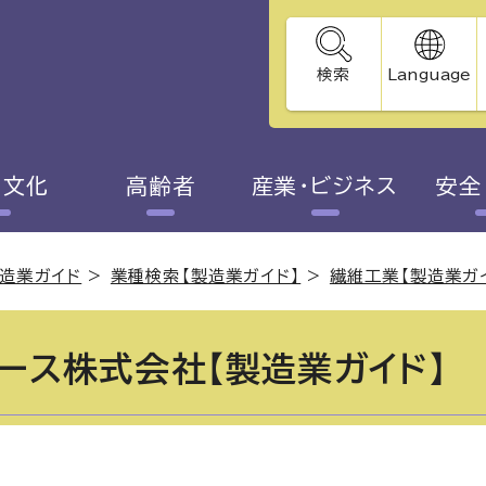
検索
Language
・文化
高齢者
産業・ビジネス
安全
造業ガイド
>
業種検索【製造業ガイド】
>
繊維工業【製造業ガ
ース株式会社【製造業ガイド】