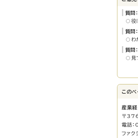
質問
役
質問
わ
質問
見
このペ
産業経
〒37
電話：0
ファクシ