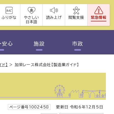
ふりがな
やさしい
読み上げ
閲覧支援
緊急情報
日本語
・安心
施設
市政
イド】
>
加栄レース株式会社【製造業ガイド】
ページ番号1002458
更新日 令和6年12月5日