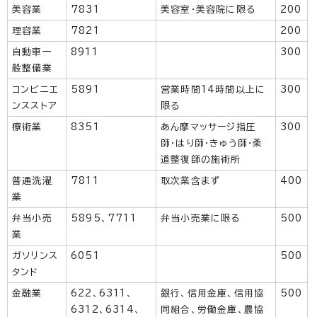
美容業
7831
美容室・美容院に限る
200
理容業
7821
200
自動車一
8911
300
般整備業
コンビニエ
5891
営業時間14時間以上に
300
ンスストア
限る
療術業
8351
あん摩マッサージ指圧
300
師・はり師・きゅう師・柔
道整復師の施術所
普通洗濯
7811
取次業含まず
400
業
弁当小売
5895、7711
弁当小売業に限る
500
業
ガソリンス
6051
500
タンド
金融業
622、6311、
銀行、信用金庫、信用協
500
6312、6314、
同組合、労働金庫、農協