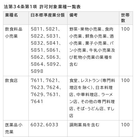
法第34条第1項 許可対象業種一覧表
業種名
日本標準産業分類
備考
世帯
数
飲食料品
5811、5821、
野菜・果物小売業、食肉
100
小売業
5822、5831、
小売業、鮮魚小売業、酒
5832、5841、
小売業、菓子小売業、パ
5851、5861、
ン小売業、牛乳小売業及
5862、5863、
び乾物小売業の業種を
5864、5892、
含む
5898
飲食店
7611、7621、
食堂、レストラン（専門料
100
7623、7624、
理店を除く）、日本料理
7629、7631、
店、中華料理店、ラーメ
7641
ン店、その他の専門料理
店、そば・うどん店、すし
店
医薬品小
6032、6033
調剤薬局を含む
100
売業