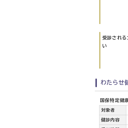
受診される
い
わたらせ
国保特定健
対象者
健診内容