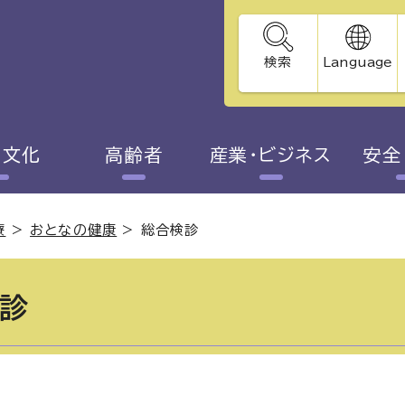
検索
Language
・文化
高齢者
産業・ビジネス
安全
療
>
おとなの健康
>
総合検診
診