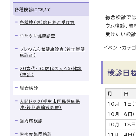
各種検診について
総合検診では
各種検（健）診日程と受け方
ウム検診、結
受けたい検診
わたらせ健康診査
イベントカテ
プレわたらせ健康診査（若年層健
康診査）
20歳代・30歳代の人への健診
検診日
（検診）
総合検診
月
日
人間ドック（桐生市国民健康保
10月
1日
険・後期高齢者医療）
10月
6日
歯周病検診
10月
18
骨密度集団検診
11月
4日