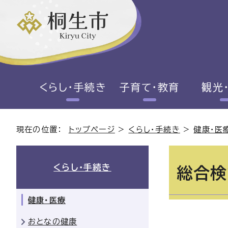
くらし・手続き
子育て・教育
観光
現在の位置：
トップページ
>
くらし・手続き
>
健康・医
くらし・手続き
総合検
健康・医療
おとなの健康