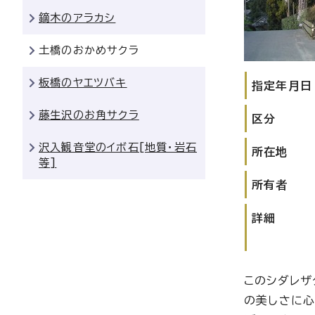
鏑木のアラカシ
土橋のおかめサクラ
板橋のヤエツバキ
指定年月日
藤生沢のお角サクラ
区分
沢入観音堂のイボ石[地質・岩石
所在地
等]
所有者
詳細
このシダレザ
の美しさに心