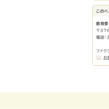
このペ
教育委
〒37
電話：
埋蔵文
ファクシ
お