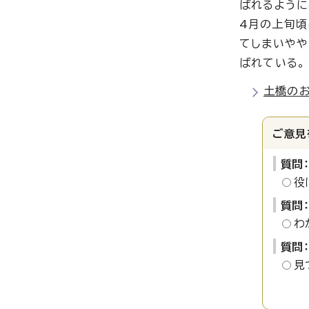
ばれるように
4月の上旬頃
てしまいやや
ばれている。
土橋の
ご意見
質問
役
質問
わ
質問
見