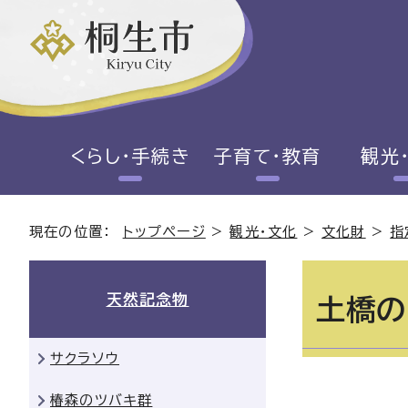
くらし・手続き
子育て・教育
観光
現在の位置：
トップページ
>
観光・文化
>
文化財
>
指
天然記念物
土橋の
サクラソウ
椿森のツバキ群