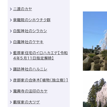
二渡のカヤ
泉龍院のシホウチク群
白髭神社のシラカシ
白瀧神社のケヤキ
藍原家住宅のイロハカエデ【令和
4年5月11日指定解除】
諏訪神社のハルニレ
彦部家の合体木[植物（独立樹）]
瀧興寺の法印のカヤ
藪塚家の大ツゲ