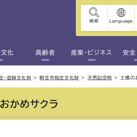
検索
Language
・文化
高齢者
産業・ビジネス
安全
定・登録文化財
>
桐生市指定文化財
>
天然記念物
>
土橋の
おかめサクラ