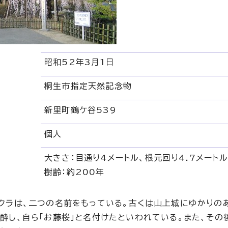
昭和52年3月1日
桐生市指定天然記念物
新里町鶴ケ谷539
個人
大きさ：目通り4メートル、根元回り4.7メートル
樹齢：約200年
クラは、二つの名前をもっている。古くは山上城にゆかりのあ
酔し、自ら「お藤桜」と名付けたといわれている。また、その