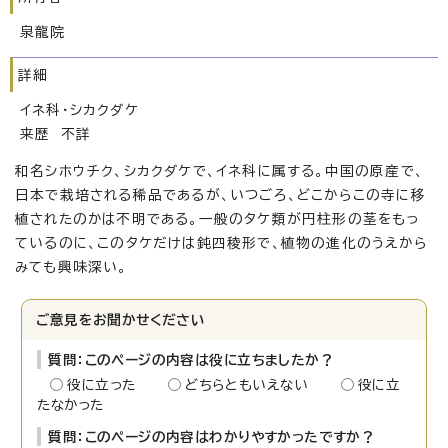
泉龍院
詳細
イネ科・シカクダケ
来歴 不詳
和名シホウチク、シカクダケで、イネ科に属する。中国の原産で、
日本で栽培される稀品であるが、いつごろ、どこからこの寺に移
植されたのかは不明である。一般のタケ類が円柱形の茎をもっ
ているのに、このタケだけは鈍四稜形で、植物の進化のうえから
みても興味深い。
ご意見をお聞かせください
質問：このページの内容は役に立ちましたか？
役に立った
どちらともいえない
役に立
たなかった
質問：このページの内容はわかりやすかったですか？