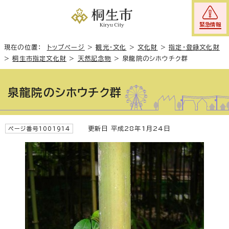
緊急情報
現在の位置：
トップページ
>
観光・文化
>
文化財
>
指定・登録文化財
>
桐生市指定文化財
>
天然記念物
>
泉龍院のシホウチク群
泉龍院のシホウチク群
更新日 平成28年1月24日
ページ番号1001914