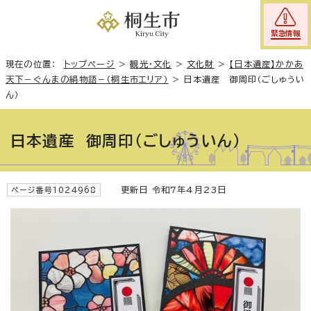
緊急情報
現在の位置：
トップページ
>
観光・文化
>
文化財
>
【日本遺産】かかあ
天下－ぐんまの絹物語－（桐生市エリア）
>
日本遺産 御周印（ごしゅうい
ん）
日本遺産 御周印（ごしゅういん）
更新日 令和7年4月23日
ページ番号1024968