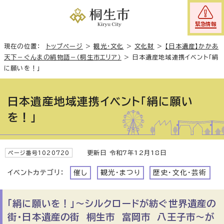
緊急情報
現在の位置：
トップページ
>
観光・文化
>
文化財
>
【日本遺産】かかあ
天下－ぐんまの絹物語－（桐生市エリア）
>
日本遺産地域連携イベント「絹
に願いを！」
日本遺産地域連携イベント「絹に願い
を！」
更新日 令和7年12月18日
ページ番号1020720
イベントカテゴリ：
催し
観光・まつり
歴史・文化・芸術
「絹に願いを！」〜シルクロードが紡ぐ世界遺産の
街・日本遺産の街 桐生市 富岡市 八王子市〜が