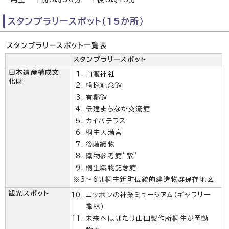
スタンプラリースポット（15か所）
スタンプラリースポット一覧表
スタンプラリースポット
日本遺産構成文
白瀧神社
化財
絹撚記念館
有鄰館
伝建まちなか交流館
カイバテラス
桐生天満宮
後藤織物
織物参考館“紫”
桐生織物記念館
※3～6は桐生新町伝統的建造物群保存地区
観光スポット
ニッポンの神業ミュージアム（ギャラリー
禅林）
未来へはばたけ山田製作所桐生が岡動