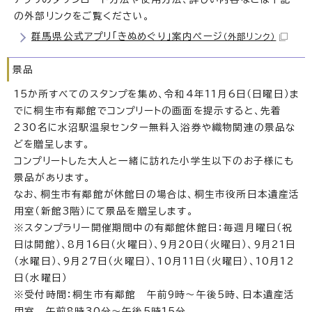
の外部リンクをご覧ください。
群馬県公式アプリ「きぬめぐり」案内ページ
（外部リンク）
景品
15か所すべてのスタンプを集め、令和4年11月6日（日曜日）ま
でに桐生市有鄰館でコンプリートの画面を提示すると、先着
230名に水沼駅温泉センター無料入浴券や織物関連の景品な
どを贈呈します。
コンプリートした大人と一緒に訪れた小学生以下のお子様にも
景品があります。
なお、桐生市有鄰館が休館日の場合は、桐生市役所日本遺産活
用室（新館3階）にて景品を贈呈します。
※スタンプラリー開催期間中の有鄰館休館日：毎週月曜日（祝
日は開館）、8月16日（火曜日）、9月20日（火曜日）、9月21日
（水曜日）、9月27日（火曜日）、10月11日（火曜日）、10月12
日（水曜日）
※受付時間：桐生市有鄰館 午前9時～午後5時、日本遺産活
用室 午前8時30分～午後5時15分