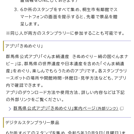
置情報をONにしておきます）
6か所のスタンプをすべて集め、桐生市有鄰館でス
マートフォンの画面を提示すると、先着で景品を贈
呈します。
※同じ人が両方のスタンプラリーに参加することも可能です。
アプリ「きぬめぐり」
群馬県公式アプリ「ぐんま絹遺産 きぬめぐり－絹の国ぐんまナ
ビ－」は、群馬県の世界遺産や日本遺産を含めた「ぐんま絹遺
産」をめぐり、楽しんでもらうためのアプリです。各スタンプラリ
ースポットの場所や開館時間・休館日・見学方法なども、アプリ
内で確認できます。
アプリのダウンロード方法や使用方法、詳しい内容などは下記
の外部リンクをご覧ください。
群馬県公式アプリ「きぬめぐり」案内ページ
（外部リンク）
デジタルスタンプラリー景品
6か所すべてのスタンプを集め、令和5年10月9日（月曜日）ま