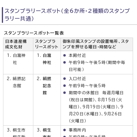
スタンプラリースポット（全6か所・2種類のスタンプ
ラリー共通）
スタンプラリースポット一覧表
日本遺産構
スタンプラ
御朱印風スタンプの設置場所、スタ
成文化財
リースポット
ンプを押せる曜日・時間など
白瀧神
白瀧
本殿付近
社
神社
午前9時～午後5時（期間中毎
日可能）
絹撚記
絹撚
入口付近
念館
記念
午前9時～午後5時
館
期間中の休館日 毎週月曜日
（祝日は開館）、8月15日（火
曜日）、9月19日（火曜日）、9
月20日（水曜日）、9月26日
（火曜日）
桐生市
桐生
事務所内