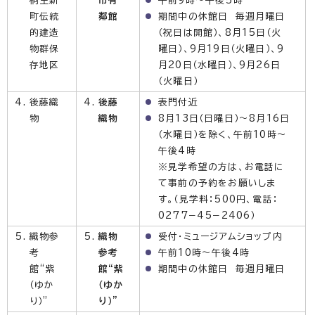
桐生新
市有
午前9時～午後5時
町伝統
鄰館
期間中の休館日 毎週月曜日
的建造
（祝日は開館）、8月15日（火
物群保
曜日）、9月19日（火曜日）、9
存地区
月20日（水曜日）、9月26日
（火曜日）
後藤織
後藤
表門付近
物
織物
8月13日（日曜日）～8月16日
（水曜日）を除く、午前10時～
午後4時
※見学希望の方は、お電話に
て事前の予約をお願いしま
す。（見学料：500円、電話：
0277−45−2406）
織物参
織物
受付・ミュージアムショップ内
考
参考
午前10時～午後4時
館“紫
館“紫
期間中の休館日 毎週月曜日
（ゆか
（ゆか
り）”
り）”