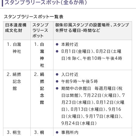
スタンプラリースポット（全6か所）
スタンプラリースポット一覧表
日本遺産構
スタンプ
御朱印風スタンプの設置場所、スタンプ
成文化財
ラリース
を押せる曜日・時間など
ポット
白瀧
白
本殿付近
神社
瀧
8月1日（金曜日）、8月2日（土曜
神
日）を除く、午前10時～午後4時
社
絹撚
絹
入口付近
記念
撚
午前9時～午後5時
館
記
期間中の休館日 毎週月曜日（祝
念
日は開館）、7月22日（火曜日）、7
館
月23日（水曜日）、8月12日（火曜
日）、8月13日（水曜日）、9月16
日（火曜日）、9月17日（水曜日）、
9月24日（水曜日）
桐生
桐
事務所内