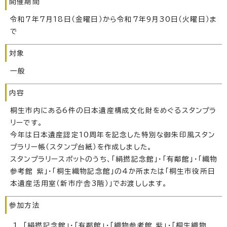
開催期間
令和7年7月18日（金曜日）から令和7年9月30日（火曜日）ま
で
対象
一般
内容
桐生市内にある6件の日本遺産構成文化財をめぐるスタンプラ
リーです。
今年は日本遺産認定10周年を記念した特別な御朱印風スタン
プラリー帳（スタンプ台紙）を作成しました。
スタンプラリースポットのうち、「絹撚記念館」・「有鄰館」・「織物
参考館 紫」・「桐生織物記念館」の4か所または「桐生市役所日
本遺産活用室（新市庁舎3階）」でお渡しします。
参加方法
「絹撚記念館」・「有鄰館」・「織物参考館 紫」・「桐生織物