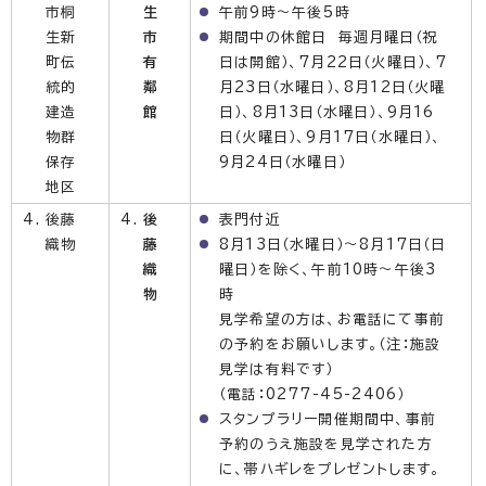
市桐
生
午前9時～午後5時
生新
市
期間中の休館日 毎週月曜日（祝
町伝
有
日は開館）、7月22日（火曜日）、7
統的
鄰
月23日（水曜日）、8月12日（火曜
建造
館
日）、8月13日（水曜日）、9月16
物群
日（火曜日）、9月17日（水曜日）、
保存
9月24日（水曜日）
地区
後藤
後
表門付近
織物
藤
8月13日（水曜日）～8月17日（日
織
曜日）を除く、午前10時～午後3
物
時
見学希望の方は、お電話にて事前
の予約をお願いします。（注：施設
見学は有料です）
（電話：0277-45-2406）
スタンプラリー開催期間中、事前
予約のうえ施設を見学された方
に、帯ハギレをプレゼントします。