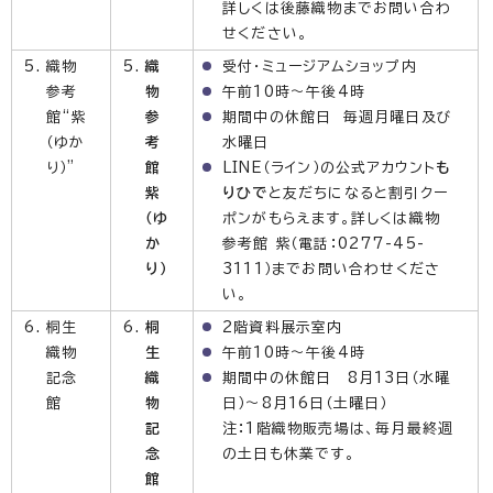
詳しくは後藤織物までお問い合わ
せください。
織物
織
受付・ミュージアムショップ内
参考
物
午前10時～午後4時
館“紫
参
期間中の休館日 毎週月曜日及び
（ゆか
考
水曜日
り）”
館
LINE（ライン）の公式アカウント
も
紫
りひで
と友だちになると割引クー
（ゆ
ポンがもらえます。詳しくは織物
か
参考館 紫（電話：0277-45-
り）
3111）までお問い合わせくださ
い。
桐生
桐
2階資料展示室内
織物
生
午前10時～午後4時
記念
織
期間中の休館日 8月13日（水曜
館
物
日）～8月16日（土曜日）
記
注：1階織物販売場は、毎月最終週
念
の土日も休業です。
館