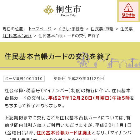
緊急情報
現在の位置：
トップページ
>
くらし・手続き
>
住民票・戸籍
>
住民票
（住民基本台帳）
>
住民基本台帳カードの交付を終了
住民基本台帳カードの交付を終了
更新日 平成29年3月29日
ページ番号1001310
社会保障・税番号（マイナンバー）制度の施行に伴い、住民基本
台帳カードの交付は、
平成27年12月28日（月曜日）午後5時
を
もちまして終了となりました。
上記期限までに交付された住民基本台帳カードについては、有
効期間内は引き続きご利用いただけますが、平成28年1月1日
（金曜日）以降、
住民基本台帳カードは廃止
となり、「マイナンバ