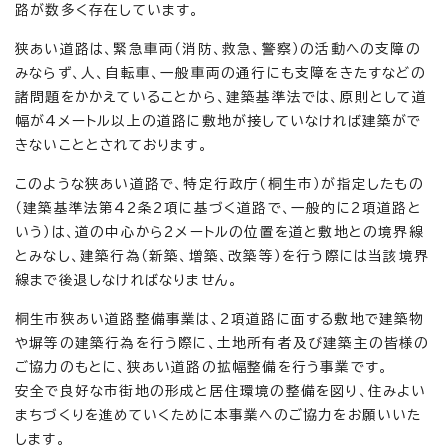
路が数多く存在しています。
狭あい道路は、緊急車両（消防、救急、警察）の活動への支障の
みならず、人、自転車、一般車両の通行にも支障をきたすなどの
諸問題をかかえていることから、建築基準法では、原則として道
幅が4メートル以上の道路に敷地が接していなければ建築がで
きないこととされております。
このような狭あい道路で、特定行政庁（桐生市）が指定したもの
（建築基準法第42条2項に基づく道路で、一般的に2項道路と
いう）は、道の中心から2メートルの位置を道と敷地との境界線
とみなし、建築行為（新築、増築、改築等）を行う際には当該境界
線まで後退しなければなりません。
桐生市狭あい道路整備事業は、2項道路に面する敷地で建築物
や塀等の建築行為を行う際に、土地所有者及び建築主の皆様の
ご協力のもとに、狭あい道路の拡幅整備を行う事業です。
安全で良好な市街地の形成と居住環境の整備を図り、住みよい
まちづくりを進めていくために本事業へのご協力をお願いいた
します。