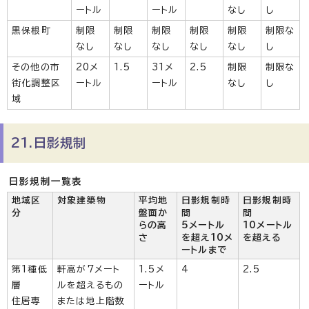
ートル
ートル
なし
し
黒保根町
制限
制限
制限
制限
制限
制限な
なし
なし
なし
なし
なし
し
その他の市
20メ
1.5
31メ
2.5
制限
制限な
街化調整区
ートル
ートル
なし
し
域
21.日影規制
日影規制一覧表
地域区
対象建築物
平均地
日影規制時
日影規制時
分
盤面か
間
間
らの高
5メートル
10メートル
さ
を超え10メ
を超える
ートルまで
第1種低
軒高が7メート
1.5メ
4
2.5
層
ルを超えるもの
ートル
住居専
または地上階数