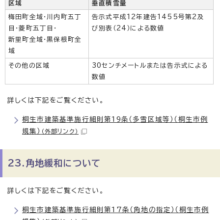
区域
垂直積雪量
梅田町全域・川内町五丁
告示式平成12年建告1455号第2及
目・菱町五丁目・
び別表（24）による数値
新里町全域・黒保根町全
域
その他の区域
30センチメートルまたは告示式による
数値
詳しくは下記をご覧ください。
桐生市建築基準施行細則第19条（多雪区域等）（桐生市例
規集）
（外部リンク）
23.角地緩和について
詳しくは下記をご覧ください。
桐生市建築基準施行細則第17条（角地の指定）（桐生市例