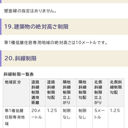
壁面線の指定はありません。
19.建築物の絶対高さ制限
第1種低層住居専用地域の絶対高さは10メートルです。
20.斜線制限
斜線制限一覧表
地域区分
道路
道路
隣地
隣地
北側
北側斜
斜線
斜線
斜線
斜線
斜線
線制限
制限
制限
制限
制限
制限
勾配
適用
勾配
立上
勾配
立上
距離
がり
がり
第1種低層
20メ
1.25
制限
制限
5メー
1.25
住居専用地
ートル
なし
なし
トル
域