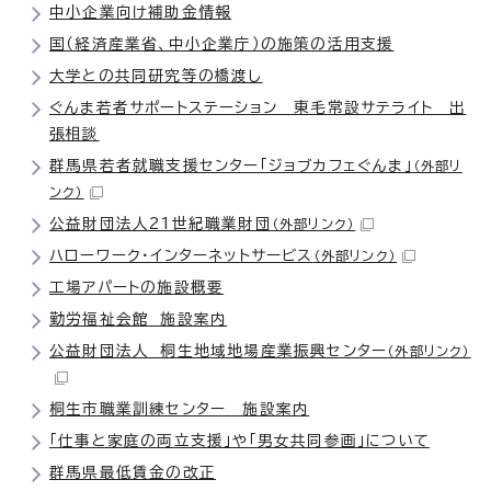
中小企業向け補助金情報
国（経済産業省、中小企業庁）の施策の活用支援
大学との共同研究等の橋渡し
ぐんま若者サポートステーション 東毛常設サテライト 出
張相談
群馬県若者就職支援センター「ジョブカフェぐんま」
（外部リ
ンク）
公益財団法人21世紀職業財団
（外部リンク）
ハローワーク・インターネットサービス
（外部リンク）
工場アパートの施設概要
勤労福祉会館 施設案内
公益財団法人 桐生地域地場産業振興センター
（外部リンク）
桐生市職業訓練センター 施設案内
「仕事と家庭の両立支援」や「男女共同参画」について
群馬県最低賃金の改正