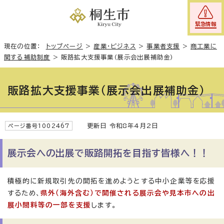
緊急情報
現在の位置：
トップページ
>
産業・ビジネス
>
事業者支援
>
商工業に
関する補助制度
>
販路拡大支援事業（展示会出展補助金）
販路拡大支援事業（展示会出展補助金）
更新日 令和8年4月2日
ページ番号1002467
展示会への出展で販路開拓を目指す皆様へ！！
積極的に新規取引先の開拓を進めようとする中小企業等を応援
するため、
県外（海外含む）で開催される展示会や見本市への出
展小間料等の一部を支援
します。