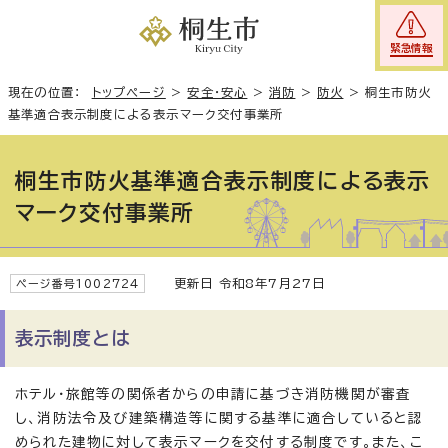
緊急情報
現在の位置：
トップページ
>
安全・安心
>
消防
>
防火
>
桐生市防火
基準適合表示制度による表示マーク交付事業所
桐生市防火基準適合表示制度による表示
マーク交付事業所
更新日 令和8年7月27日
ページ番号1002724
表示制度とは
ホテル・旅館等の関係者からの申請に基づき消防機関が審査
し、消防法令及び建築構造等に関する基準に適合していると認
められた建物に対して表示マークを交付する制度です。また、こ