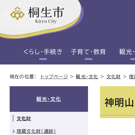
くらし・手続き
子育て・教育
観光
現在の位置：
トップページ
>
観光・文化
>
文化財
>
埋
観光・文化
神明山
文化財
埋蔵文化財（遺跡）