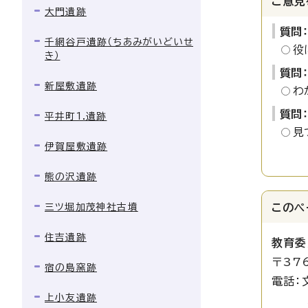
ご意見
大門遺跡
質問
千網谷戸遺跡（ちあみがいどいせ
役
き）
質問
新屋敷遺跡
わ
質問
平井町1.遺跡
見
伊賀屋敷遺跡
熊の沢遺跡
三ツ堀加茂神社古墳
このペ
住吉遺跡
教育委
〒37
宿の島窯跡
電話：
上小友遺跡
埋蔵文