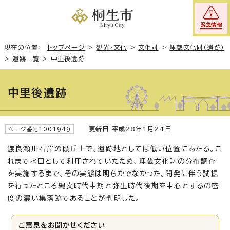
緊急情報
現在の位置：
トップページ
>
観光・文化
>
文化財
>
埋蔵文化財（遺跡）
>
遺跡一覧
>
中里後遺跡
中里後遺跡
更新日 平成28年1月24日
ページ番号1001949
渡良瀬川右岸の段丘上で、遺跡地としては低い位置にあたる。こ
れまで水田として利用されていたため、埋蔵文化財の分布調査
を実施するまで、その実態は明らかでなかった。開発に伴う試掘
を行ったところ縄文時代中期と弥生時代後期を中心とするの密
度の濃い集落跡であることが判明した。
ご意見をお聞かせください