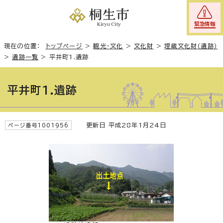
緊急情報
現在の位置：
トップページ
>
観光・文化
>
文化財
>
埋蔵文化財（遺跡）
>
遺跡一覧
>
平井町1.遺跡
平井町1.遺跡
更新日 平成28年1月24日
ページ番号1001956