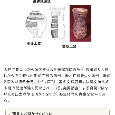
天神町物見山から派生する台地先端部にあたる。農道の切り通
しから弥生時代中期の完形の筒形土器と口縁を欠く壷形土器の
2個体が偶然発見された。筒形土器の文様要素には縄文時代終
末期の関連が強く反映されている。発掘調査による発見ではな
いため出土状態は明かでないが、弥生時代の貴重な資料であ
る。
ご意見をお聞かせください