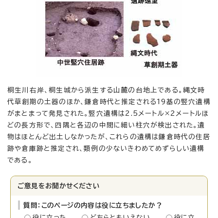
桐生川右岸、桐生城から派生する山麓の台地上である。縄文時
代草創期の土器のほか、鎌倉時代と推定される19基の竪穴遺構
がまとまって発見された。竪穴遺構は2.5メートル×2メートルほ
どの長方形で、四隅と各辺の中間に細い柱穴が検出された。遺
物はほとんど出土しなかったが、これらの遺構は鎌倉時代の住居
跡や倉庫跡と推定され、類例の少ないきわめてめずらしい遺構
である。
ご意見をお聞かせください
質問：このページの内容は役に立ちましたか？
役に立った
どちらともいえない
役に立