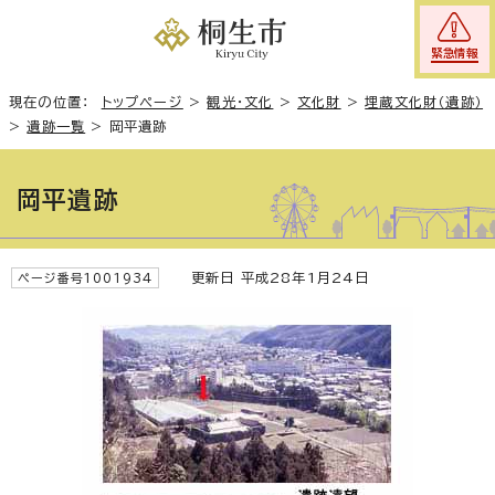
緊急情報
現在の位置：
トップページ
>
観光・文化
>
文化財
>
埋蔵文化財（遺跡）
>
遺跡一覧
>
岡平遺跡
岡平遺跡
更新日 平成28年1月24日
ページ番号1001934