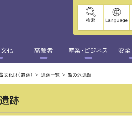
検索
Language
・文化
高齢者
産業・ビジネス
安全
蔵文化財（遺跡）
>
遺跡一覧
>
熊の沢遺跡
遺跡