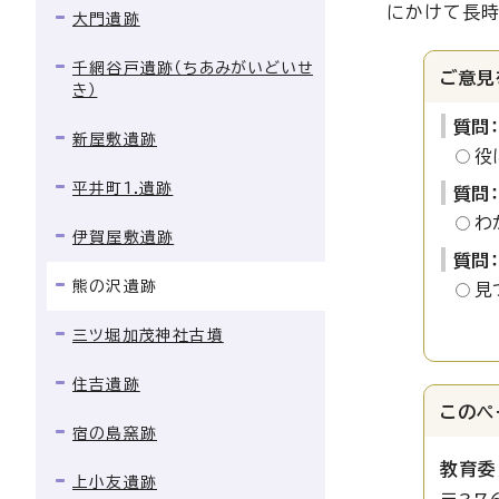
にかけて長時
大門遺跡
千網谷戸遺跡（ちあみがいどいせ
ご意見
き）
質問
新屋敷遺跡
役
平井町1.遺跡
質問
わ
伊賀屋敷遺跡
質問
熊の沢遺跡
見
三ツ堀加茂神社古墳
住吉遺跡
このペ
宿の島窯跡
教育委
上小友遺跡