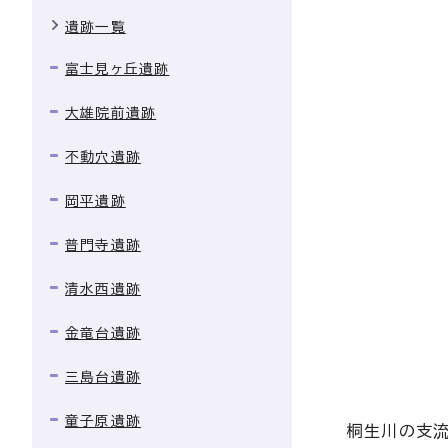
遺跡一覧
富士見ヶ丘遺跡
大雄院前遺跡
不動穴遺跡
岡平遺跡
普門寺遺跡
清水西遺跡
金竜台遺跡
三島台遺跡
童子原遺跡
桐生川の支