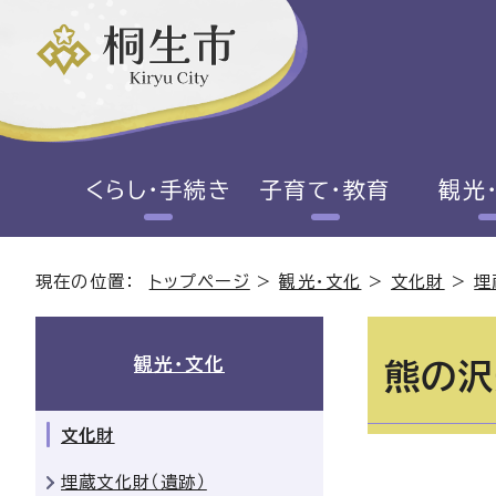
くらし・手続き
子育て・教育
観光
現在の位置：
トップページ
>
観光・文化
>
文化財
>
埋
観光・文化
熊の沢
文化財
埋蔵文化財（遺跡）