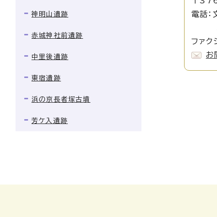
〒37
電話：
神明山遺跡
埋蔵文
赤城神社前遺跡
ファクシ
お
中里後遺跡
東宿遺跡
浜の京長者塚古墳
芳ケ入遺跡