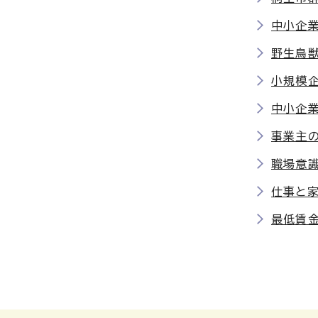
中小企業
野生鳥
小規模
中小企業
事業主
職場意識
仕事と
最低賃