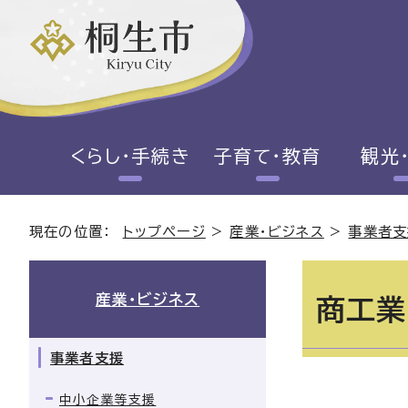
くらし・手続き
子育て・教育
観光
現在の位置：
トップページ
>
産業・ビジネス
>
事業者支
産業・ビジネス
商工業
事業者支援
中小企業等支援