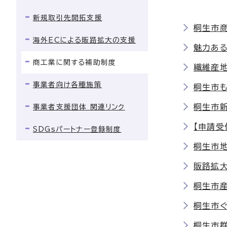
新規取引先開拓支援
桐生市
海外ECによる販路拡大の支援
魅力あ
商工業に関する補助制度
繊維産
事業者向け各種施策
桐生市
桐生市
事業者支援団体 関連リンク
【申請受
SDGsパートナー登録制度
桐生市
販路拡大
桐生市
桐生市
桐生市