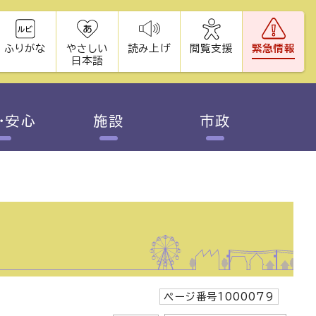
ふりがな
やさしい
読み上げ
閲覧支援
緊急情報
日本語
・安心
施設
市政
ページ番号1000079