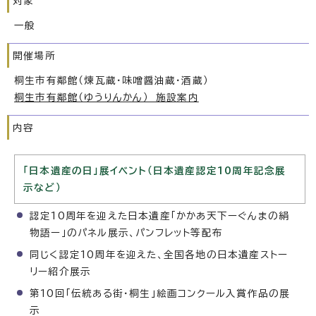
対象
一般
開催場所
桐生市有鄰館（煉瓦蔵・味噌醤油蔵・酒蔵）
桐生市有鄰館（ゆうりんかん） 施設案内
内容
「日本遺産の日」展イベント（日本遺産認定10周年記念展
示など）
認定10周年を迎えた日本遺産「かかあ天下ーぐんまの絹
物語ー」のパネル展示、パンフレット等配布
同じく認定10周年を迎えた、全国各地の日本遺産ストー
リー紹介展示
第10回「伝統ある街・桐生」絵画コンクール入賞作品の展
示