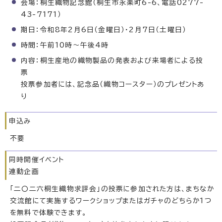
会場：桐生織物記念館（桐生市永楽町6-6、電話0277-
43-7171）
期日：令和8年2月6日（金曜日）・2月7日（土曜日）
時間：午前10時〜午後4時
内容：桐生産地の織物製品の発表および来場者による投
票
投票参加者には、記念品（織物コースター）のプレゼントあ
り
申込み
不要
同時開催イベント
連動企画
「二〇二六桐生織物求評会」の投票に参加された方は、まちなか
交流館にて実施するワークショップまたはガチャのどちらか1つ
を無料で体験できます。