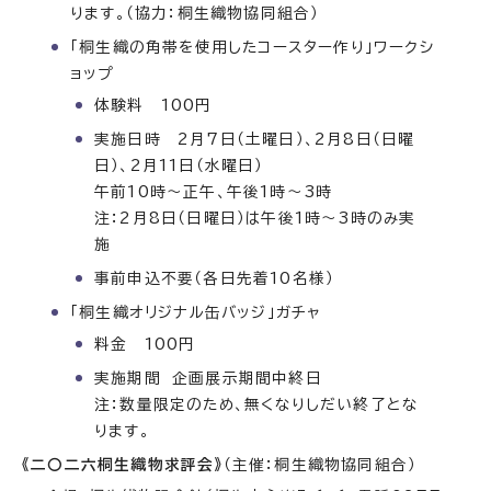
ります。（協力：桐生織物協同組合）
「桐生織の角帯を使用したコースター作り」ワークシ
ョップ
体験料 100円
実施日時 2月7日（土曜日）、2月8日（日曜
日）、2月11日（水曜日）
午前10時〜正午、午後1時〜3時
注：2月8日（日曜日）は午後1時〜3時のみ実
施
事前申込不要（各日先着10名様）
「桐生織オリジナル缶バッジ」ガチャ
料金 100円
実施期間 企画展示期間中終日
注：数量限定のため、無くなりしだい終了とな
ります。
《二〇二六桐生織物求評会》
（主催：桐生織物協同組合）