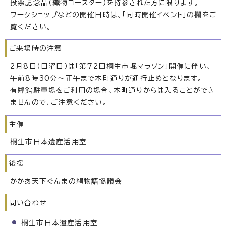
投票記念品（織物コースター）を持参された方に限ります。
ワークショップなどの開催日時は、「同時開催イベント」の欄をご
覧ください。
ご来場時の注意
2月8日（日曜日）は「第72回桐生市堀マラソン」開催に伴い、
午前8時30分～正午まで本町通りが通行止めとなります。
有鄰館駐車場をご利用の場合、本町通りからは入ることができ
ませんので、ご注意ください。
主催
桐生市日本遺産活用室
後援
かかあ天下ぐんまの絹物語協議会
問い合わせ
桐生市日本遺産活用室