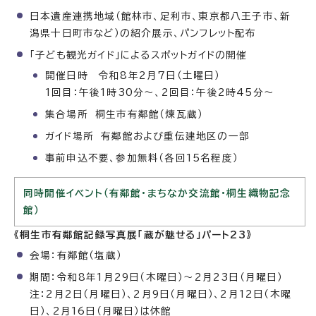
日本遺産連携地域（館林市、足利市、東京都八王子市、新
潟県十日町市など）の紹介展示、パンフレット配布
「子ども観光ガイド」によるスポットガイドの開催
開催日時 令和8年2月7日（土曜日）
1回目：午後1時30分〜、2回目：午後2時45分〜
集合場所 桐生市有鄰館（煉瓦蔵）
ガイド場所 有鄰館および重伝建地区の一部
事前申込不要、参加無料（各回15名程度）
同時開催イベント（有鄰館・まちなか交流館・桐生織物記念
館）
《桐生市有鄰館記録写真展「蔵が魅せる」パート23》
会場：有鄰館（塩蔵）
期間：令和8年1月29日（木曜日）〜2月23日（月曜日）
注：2月2日（月曜日）、2月9日（月曜日）、2月12日（木曜
日）、2月16日（月曜日）は休館